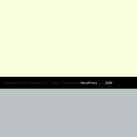
Copyright © 2007 ReOpen911 – News. Powered by
WordPress
and
JWM
.