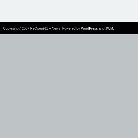
Copyright © 2007 ReOpen911 – News. Powered by
WordPress
and
JWM
.