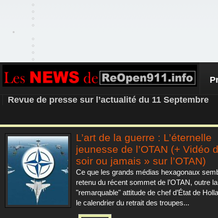
P
REOPEN911 – NEWS
Revue de presse sur l’actualité du 11 Septembre
L’art de la guerre : L’éternelle
jeunesse de l’OTAN (+ Vidéo 
soir ou jamais » sur l’OTAN)
Ce que les grands médias hexagonaux sembl
retenu du récent sommet de l’OTAN, outre la
"remarquable" attitude de chef d’État de Holl
le calendrier du retrait des troupes...