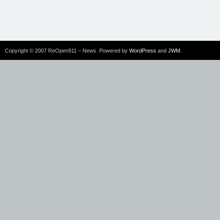
Copyright © 2007 ReOpen911 – News. Powered by
WordPress
and
JWM
.