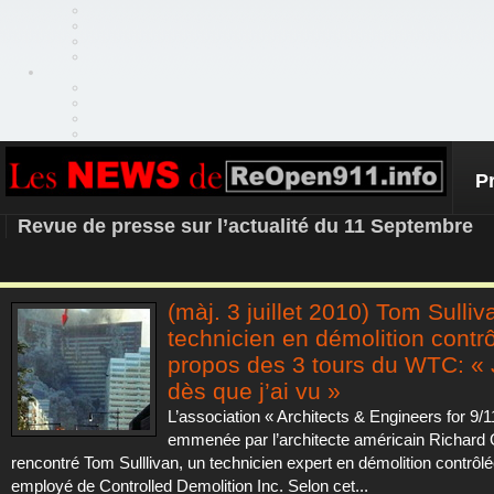
P
REOPEN911 – NEWS
Revue de presse sur l’actualité du 11 Septembre
(màj. 3 juillet 2010) Tom Sulliv
technicien en démolition contrô
propos des 3 tours du WTC: « J
dès que j’ai vu »
L’association « Architects & Engineers for 9/1
emmenée par l’architecte américain Richard
rencontré Tom Sulllivan, un technicien expert en démolition contrôlé
employé de Controlled Demolition Inc. Selon cet...