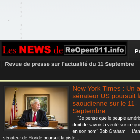
P
REOPEN911 – NEWS
Revue de presse sur l’actualité du 11 Septembre
New York Times : Un 
sénateur US poursuit l
saoudienne sur le 11-
Septembre
"Je pense que le peuple améric
droit de savoir la vérité sur ce qui 
en son nom" Bob Graham L’an
sénateur de Floride poursuit la piste...