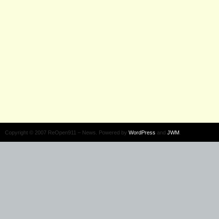
Copyright © 2007 ReOpen911 – News. Powered by
WordPress
and
JWM
.