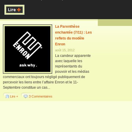
La Parenthèse
enchantée (7/11) : Les
reflets du modèle
Enron
août 15, 2012
La candeur apparente
avec laquelle les
représentants du
pouvoir et les médias
commerciaux ont toujours négligé publiquement de
percevoir les liens entre l’affaire Enron et le 11-
Septembre constitue un cas...
Lire +
3 Commentaires