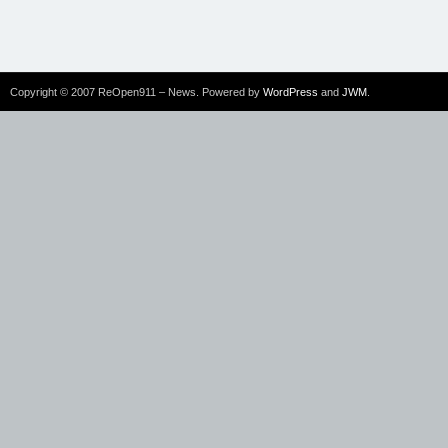
Copyright © 2007 ReOpen911 – News. Powered by
WordPress
and
JWM
.