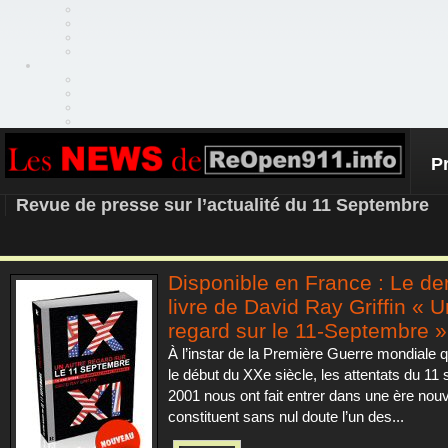
P
REOPEN911 – NEWS
Revue de presse sur l’actualité du 11 Septembre
Disponible en France : Le de
livre de David Ray Griffin « U
regard sur le 11-Septembre »
À l’instar de la Première Guerre mondiale 
le début du XXe siècle, les attentats du 11
2001 nous ont fait entrer dans une ère nouve
constituent sans nul doute l’un des...