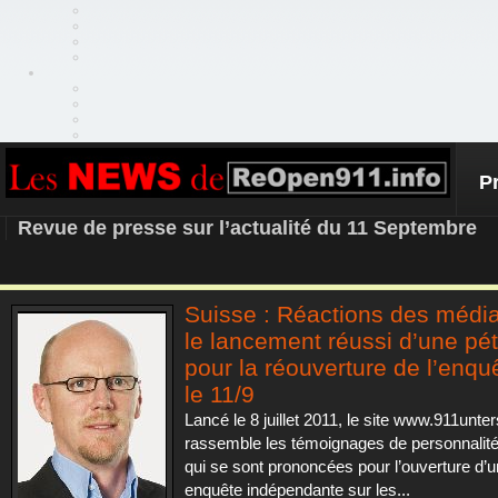
P
REOPEN911 – NEWS
Revue de presse sur l’actualité du 11 Septembre
Suisse : Réactions des médi
le lancement réussi d’une pét
pour la réouverture de l’enqu
le 11/9
Lancé le 8 juillet 2011, le site www.911unt
rassemble les témoignages de personnalit
qui se sont prononcées pour l’ouverture d’u
enquête indépendante sur les...