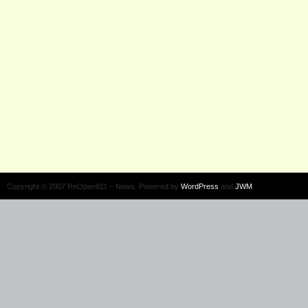
Copyright © 2007 ReOpen911 – News. Powered by
WordPress
and
JWM
.