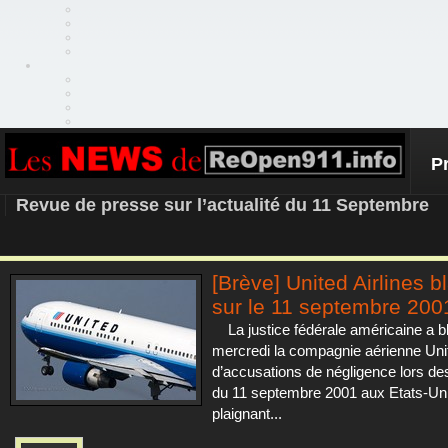
P
REOPEN911 – NEWS
Revue de presse sur l’actualité du 11 Septembre
[Brève] United Airlines b
sur le 11 septembre 200
La justice fédérale américaine a b
mercredi la compagnie aérienne Unit
d’accusations de négligence lors des
du 11 septembre 2001 aux Etats-Uni
plaignant...