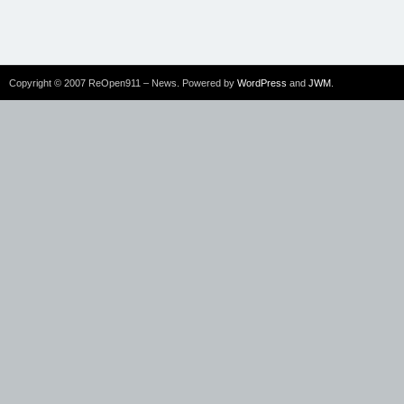
Copyright © 2007 ReOpen911 – News. Powered by
WordPress
and
JWM
.