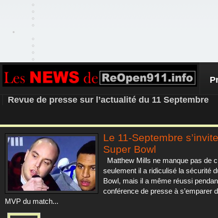
P
REOPEN911 – NEWS
Revue de presse sur l’actualité du 11 Septembre
Le 11-Septembre s’invit
Super Bowl
Matthew Mills ne manque pas de cu
seulement il a ridiculisé la sécurité 
Bowl, mais il a même réussi pendant
conférence de presse à s’emparer d
MVP du match...