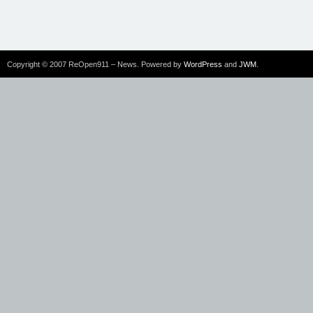
Copyright © 2007 ReOpen911 – News. Powered by
WordPress
and
JWM
.