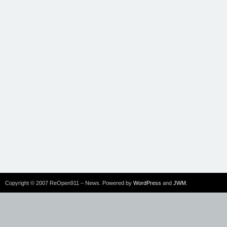
Copyright © 2007 ReOpen911 – News. Powered by
WordPress
and
JWM
.