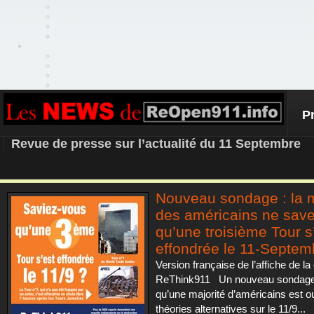
P
REOPEN911 – NEWS
Revue de presse sur l’actualité du 11 Septembre
Nouveau sondage : la m
des américains ne save
qu’une troisième Tour s
effondrée le 11-Septem
Version française de l’affiche de 
ReThink911 Un nouveau sondage
qu’une majorité d’américains est o
théories alternatives sur le 11/9...