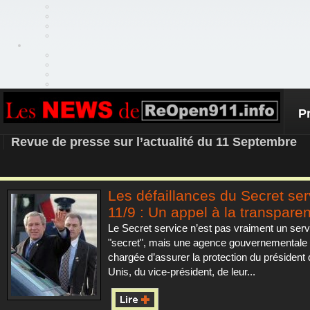
P
REOPEN911 – NEWS
Revue de presse sur l’actualité du 11 Septembre
Les défaillances du Secret ser
11/9 : Un appel à la transpare
Le Secret service n’est pas vraiment un serv
"secret", mais une agence gouvernementale
chargée d’assurer la protection du président 
Unis, du vice-président, de leur...