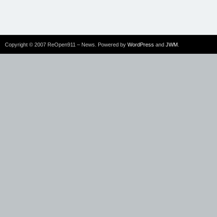
Copyright © 2007 ReOpen911 – News. Powered by
WordPress
and
JWM
.