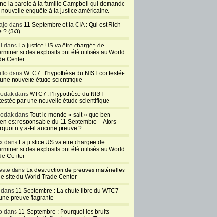
ne la parole à la famille Campbell qui demande
 nouvelle enquête à la justice américaine.
ajo dans
11-Septembre et la CIA : Qui est Rich
 ? (3/3)
al dans
La justice US va être chargée de
rminer si des explosifs ont été utilisés au World
de Center
iflo dans
WTC7 : l’hypothèse du NIST contestée
 une nouvelle étude scientifique
kodak dans
WTC7 : l’hypothèse du NIST
testée par une nouvelle étude scientifique
kodak dans
Tout le monde « sait » que ben
en est responsable du 11 Septembre – Alors
rquoi n’y a-t-il aucune preuve ?
ux dans
La justice US va être chargée de
rminer si des explosifs ont été utilisés au World
de Center
este dans
La destruction de preuves matérielles
 le site du World Trade Center
l dans
11 Septembre : La chute libre du WTC7
 une preuve flagrante
o dans
11-Septembre : Pourquoi les bruits