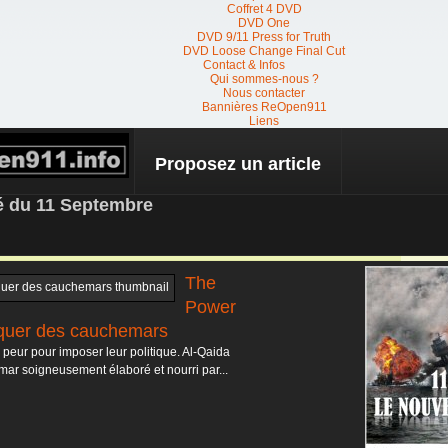
Coffret 4 DVD
DVD One
DVD 9/11 Press for Truth
DVD Loose Change Final Cut
Contact & Infos
Qui sommes-nous ?
Nous contacter
Bannières ReOpen911
Liens
Proposez un article
 NEWS
té du 11 Septembre
The
Power
iquer des cauchemars
eur pour imposer leur politique. Al-Qaida
mar soigneusement élaboré et nourri par...