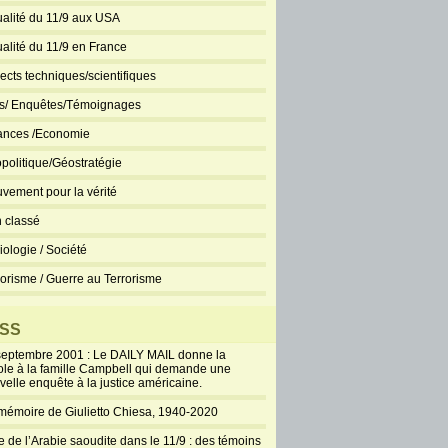
ualité du 11/9 aux USA
ualité du 11/9 en France
ects techniques/scientifiques
ts/ Enquêtes/Témoignages
ances /Economie
politique/Géostratégie
vement pour la vérité
 classé
iologie / Société
rorisme / Guerre au Terrorisme
SS
septembre 2001 : Le DAILY MAIL donne la
ole à la famille Campbell qui demande une
velle enquête à la justice américaine.
mémoire de Giulietto Chiesa, 1940-2020
e de l’Arabie saoudite dans le 11/9 : des témoins