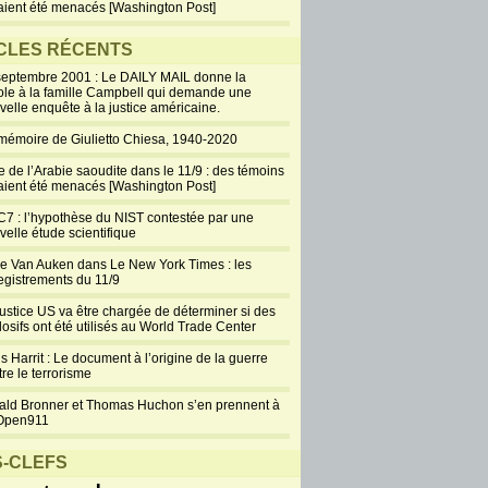
aient été menacés [Washington Post]
CLES RÉCENTS
septembre 2001 : Le DAILY MAIL donne la
ole à la famille Campbell qui demande une
velle enquête à la justice américaine.
mémoire de Giulietto Chiesa, 1940-2020
e de l’Arabie saoudite dans le 11/9 : des témoins
aient été menacés [Washington Post]
7 : l’hypothèse du NIST contestée par une
velle étude scientifique
ie Van Auken dans Le New York Times : les
egistrements du 11/9
justice US va être chargée de déterminer si des
losifs ont été utilisés au World Trade Center
s Harrit : Le document à l’origine de la guerre
re le terrorisme
ald Bronner et Thomas Huchon s’en prennent à
Open911
-CLEFS