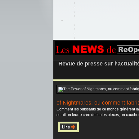
REOPEN911 –
Revue de presse sur l’actuali
of Nightmares, ou comment fabr
Comment les puissants de ce monde génèrent la p
serait un leurre créé de toutes pièces, un cauche