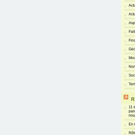
Act
Act
Asp
Fai
Fin
Géo
Mou
Non
Soc
Ter
R
11 
par
nou
En 
Rôl