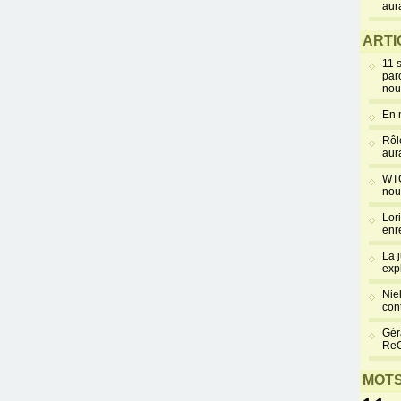
aur
ARTI
11 
par
nou
En 
Rôl
aur
WTC
nou
Lor
enr
La 
exp
Niel
cont
Gér
Re
MOTS