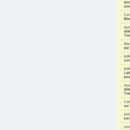
don
une
Car
Blee
lav
déte
Tra
Mar
par
kid
con
kid
Lad
pou
rio
déte
Tra
Cel
sur
phi
est
coc