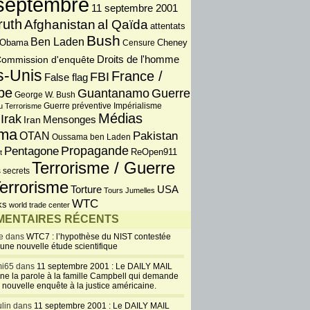
septembre
11 septembre 2001
ruth
Afghanistan
al Qaïda
attentats
Bush
Ben Laden
 Obama
Censure
Cheney
Droits de l'homme
ommission d'enquête
s-Unis
France /
FBI
False flag
pe
Guantanamo
Guerre
George W. Bush
Guerre préventive
u Terrorisme
Impérialisme
Médias
Irak
Iran
Mensonges
ma
OTAN
Pakistan
Oussama ben Laden
Propagande
Pentagone
ReOpen911
t
Terrorisme / Guerre
 secrets
errorisme
USA
Torture
Tours Jumelles
WTC
ks
world trade center
ENTAIRES RÉCENTS
e dans
WTC7 : l’hypothèse du NIST contestée
 une nouvelle étude scientifique
i65 dans
11 septembre 2001 : Le DAILY MAIL
ne la parole à la famille Campbell qui demande
 nouvelle enquête à la justice américaine.
lin dans
11 septembre 2001 : Le DAILY MAIL