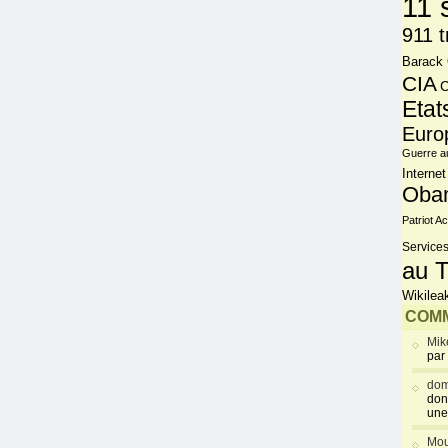
11 
911 t
Barack
CIA
C
Etat
Euro
Guerre a
Internet
Oba
Patriot Ac
Services
au T
Wikilea
COMM
Mik
par
dom
don
une
Mou