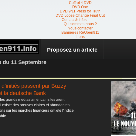
Coffret 4 DVD
DVD One
DVD 9/11 Press for Truth
DVD Loose Change Final Cut
Contact & Infos
Qui sommes-nous ?
Nous contacter
Bannières ReOpen911
Liens
Proposez un article
 NEWS
té du 11 Septembre
s d’initiés passent par Buzzy
et la deutsche Bank
 les grands médias américains les aient
il existe des preuves claires et abondantes
ns sur les marchés financiers ont été l'indice
ble...