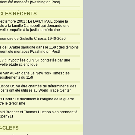
aient été menacés [Washington Post]
CLES RÉCENTS
septembre 2001 : Le DAILY MAIL donne la
ole à la famille Campbell qui demande une
velle enquête à la justice américaine.
mémoire de Giulietto Chiesa, 1940-2020
e de l’Arabie saoudite dans le 11/9 : des témoins
aient été menacés [Washington Post]
7 : l’hypothèse du NIST contestée par une
velle étude scientifique
ie Van Auken dans Le New York Times : les
egistrements du 11/9
justice US va être chargée de déterminer si des
losifs ont été utilisés au World Trade Center
s Harrit : Le document à l’origine de la guerre
re le terrorisme
ald Bronner et Thomas Huchon s’en prennent à
Open911
-CLEFS