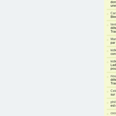
don
une
Car
Blee
lav
déte
Tra
Mar
par
kid
con
kid
Lad
pou
rio
déte
Tra
Cel
sur
phi
est
coc