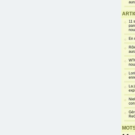
aur
ARTI
11 
par
nou
En 
Rôl
aur
WTC
nou
Lor
enr
La 
exp
Niel
cont
Gér
Re
MOTS