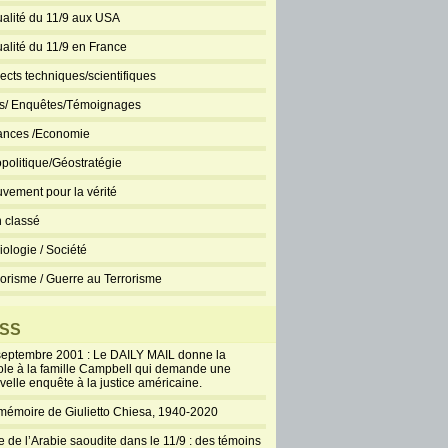
ualité du 11/9 aux USA
ualité du 11/9 en France
ects techniques/scientifiques
ts/ Enquêtes/Témoignages
ances /Economie
politique/Géostratégie
vement pour la vérité
 classé
iologie / Société
rorisme / Guerre au Terrorisme
SS
septembre 2001 : Le DAILY MAIL donne la
ole à la famille Campbell qui demande une
velle enquête à la justice américaine.
mémoire de Giulietto Chiesa, 1940-2020
e de l’Arabie saoudite dans le 11/9 : des témoins