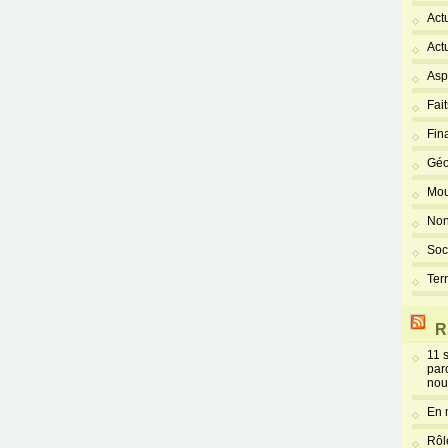
Act
Act
Asp
Fai
Fin
Géo
Mou
Non
Soc
Ter
R
11 
par
nou
En 
Rôl