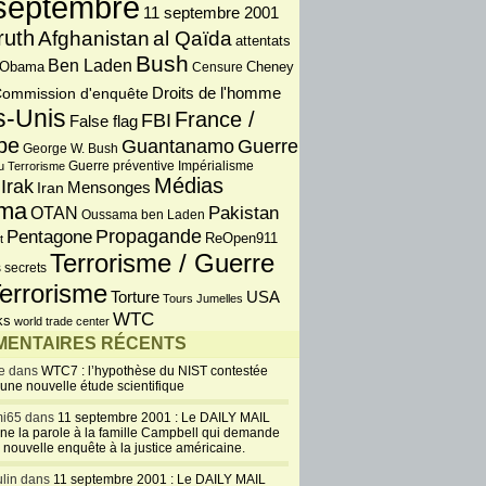
septembre
11 septembre 2001
ruth
Afghanistan
al Qaïda
attentats
Bush
Ben Laden
 Obama
Censure
Cheney
Droits de l'homme
ommission d'enquête
s-Unis
France /
FBI
False flag
pe
Guantanamo
Guerre
George W. Bush
Guerre préventive
u Terrorisme
Impérialisme
Médias
Irak
Iran
Mensonges
ma
OTAN
Pakistan
Oussama ben Laden
Propagande
Pentagone
ReOpen911
t
Terrorisme / Guerre
 secrets
errorisme
USA
Torture
Tours Jumelles
WTC
ks
world trade center
ENTAIRES RÉCENTS
e dans
WTC7 : l’hypothèse du NIST contestée
 une nouvelle étude scientifique
i65 dans
11 septembre 2001 : Le DAILY MAIL
ne la parole à la famille Campbell qui demande
 nouvelle enquête à la justice américaine.
lin dans
11 septembre 2001 : Le DAILY MAIL