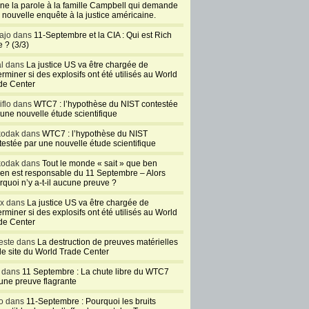
ne la parole à la famille Campbell qui demande
 nouvelle enquête à la justice américaine.
ajo dans
11-Septembre et la CIA : Qui est Rich
 ? (3/3)
al dans
La justice US va être chargée de
rminer si des explosifs ont été utilisés au World
de Center
iflo dans
WTC7 : l’hypothèse du NIST contestée
 une nouvelle étude scientifique
kodak dans
WTC7 : l’hypothèse du NIST
testée par une nouvelle étude scientifique
kodak dans
Tout le monde « sait » que ben
en est responsable du 11 Septembre – Alors
rquoi n’y a-t-il aucune preuve ?
ux dans
La justice US va être chargée de
rminer si des explosifs ont été utilisés au World
de Center
este dans
La destruction de preuves matérielles
 le site du World Trade Center
l dans
11 Septembre : La chute libre du WTC7
 une preuve flagrante
o dans
11-Septembre : Pourquoi les bruits