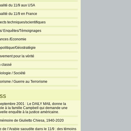
ualité du 11/9 aux USA
ualité du 11/9 en France
ects techniques/scientifiques
ts/ Enquêtes/Témoignages
ances /Economie
politique/Géostratégie
vement pour la vérité
 classé
iologie / Société
rorisme / Guerre au Terrorisme
SS
septembre 2001 : Le DAILY MAIL donne la
ole à la famille Campbell qui demande une
velle enquête à la justice américaine.
mémoire de Giulietto Chiesa, 1940-2020
e de l’Arabie saoudite dans le 11/9 : des témoins