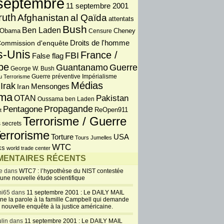
septembre
11 septembre 2001
ruth
Afghanistan
al Qaïda
attentats
Bush
Ben Laden
 Obama
Censure
Cheney
Droits de l'homme
ommission d'enquête
s-Unis
France /
FBI
False flag
pe
Guantanamo
Guerre
George W. Bush
Guerre préventive
u Terrorisme
Impérialisme
Médias
Irak
Iran
Mensonges
ma
OTAN
Pakistan
Oussama ben Laden
Propagande
Pentagone
ReOpen911
t
Terrorisme / Guerre
 secrets
errorisme
USA
Torture
Tours Jumelles
WTC
ks
world trade center
ENTAIRES RÉCENTS
e dans
WTC7 : l’hypothèse du NIST contestée
 une nouvelle étude scientifique
i65 dans
11 septembre 2001 : Le DAILY MAIL
ne la parole à la famille Campbell qui demande
 nouvelle enquête à la justice américaine.
lin dans
11 septembre 2001 : Le DAILY MAIL