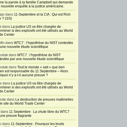
ne la parole à la famille Campbell qui demande
 nouvelle enquête à la justice américaine.
ajo dans
11-Septembre et la CIA : Qui est Rich
 ? (3/3)
al dans
La justice US va être chargée de
rminer si des explosifs ont été utilisés au World
de Center
iflo dans
WTC7 : l’hypothèse du NIST contestée
 une nouvelle étude scientifique
kodak dans
WTC7 : l’hypothèse du NIST
testée par une nouvelle étude scientifique
kodak dans
Tout le monde « sait » que ben
en est responsable du 11 Septembre – Alors
rquoi n’y a-t-il aucune preuve ?
ux dans
La justice US va être chargée de
rminer si des explosifs ont été utilisés au World
de Center
este dans
La destruction de preuves matérielles
 le site du World Trade Center
l dans
11 Septembre : La chute libre du WTC7
 une preuve flagrante
o dans
11-Septembre : Pourquoi les bruits