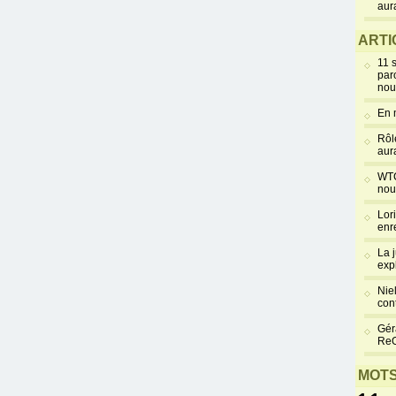
aur
ARTI
11 
par
nou
En 
Rôl
aur
WTC
nou
Lor
enr
La 
exp
Niel
cont
Gér
Re
MOTS