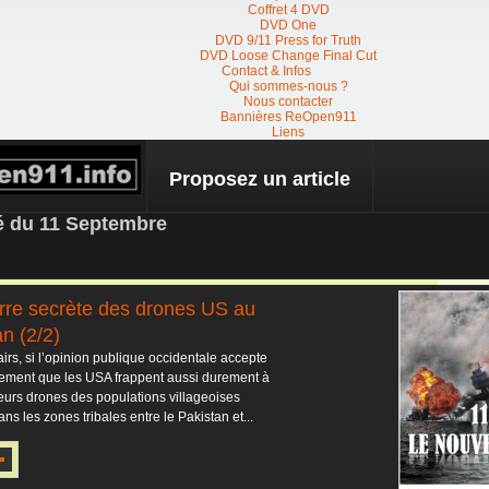
Coffret 4 DVD
DVD One
DVD 9/11 Press for Truth
DVD Loose Change Final Cut
Contact & Infos
Qui sommes-nous ?
Nous contacter
Bannières ReOpen911
Liens
Proposez un article
 NEWS
té du 11 Septembre
rre secrète des drones US au
n (2/2)
irs, si l’opinion publique occidentale accepte
ilement que les USA frappent aussi durement à
leurs drones des populations villageoises
ans les zones tribales entre le Pakistan et...