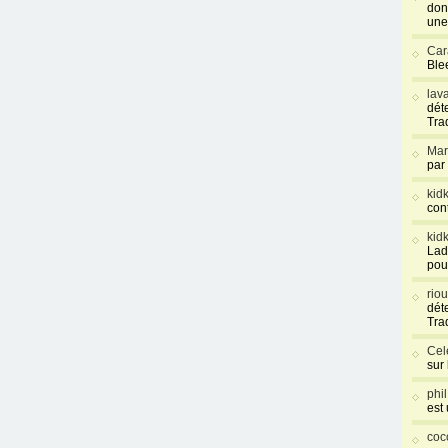
don
une
Car
Blee
lav
déte
Tra
Mar
par
kid
con
kid
Lad
pou
rio
déte
Tra
Cel
sur
phi
est
coc