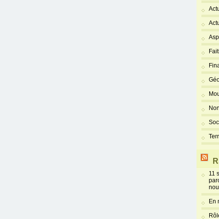
Act
Act
Asp
Fai
Fin
Géo
Mou
Non
Soc
Ter
R
11 
par
nou
En 
Rôl