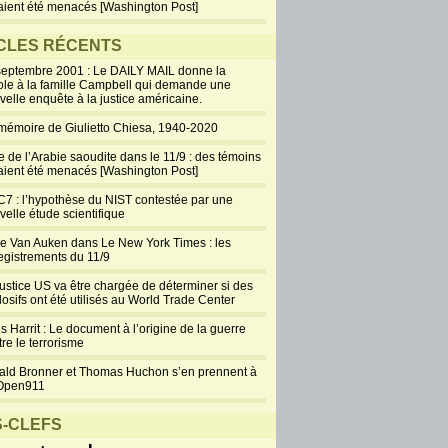
aient été menacés [Washington Post]
CLES RÉCENTS
septembre 2001 : Le DAILY MAIL donne la
ole à la famille Campbell qui demande une
velle enquête à la justice américaine.
mémoire de Giulietto Chiesa, 1940-2020
e de l’Arabie saoudite dans le 11/9 : des témoins
aient été menacés [Washington Post]
7 : l’hypothèse du NIST contestée par une
velle étude scientifique
ie Van Auken dans Le New York Times : les
egistrements du 11/9
justice US va être chargée de déterminer si des
losifs ont été utilisés au World Trade Center
s Harrit : Le document à l’origine de la guerre
re le terrorisme
ald Bronner et Thomas Huchon s’en prennent à
Open911
-CLEFS