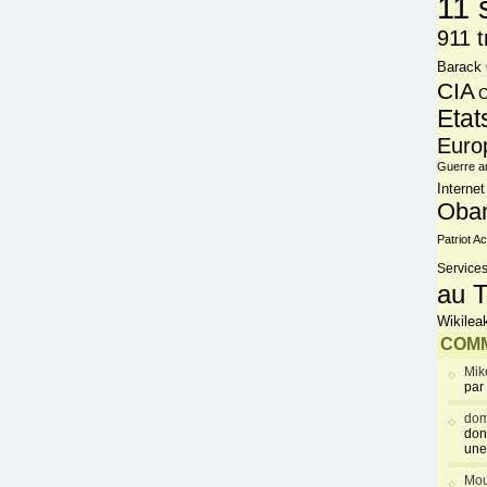
11 
911 t
Barack
CIA
C
Etat
Euro
Guerre a
Internet
Oba
Patriot Ac
Services
au T
Wikilea
COMM
Mik
par
dom
don
une
Mou