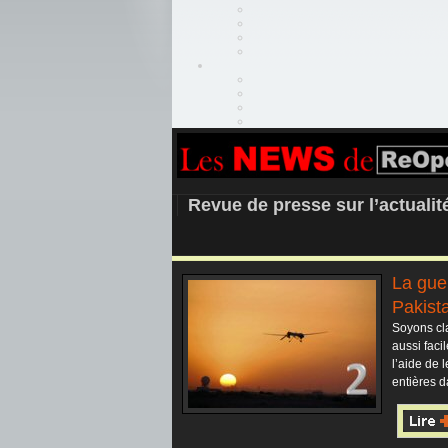
REOPEN911 –
Revue de presse sur l’actuali
La gue
Pakista
Soyons cla
aussi fac
l’aide de 
entières d