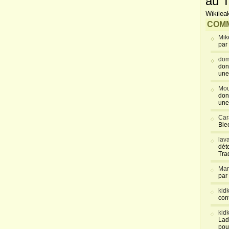
au T
Wikilea
COMM
Mik
par
dom
don
une
Mou
don
une
Car
Blee
lav
déte
Tra
Mar
par
kid
con
kid
Lad
pou