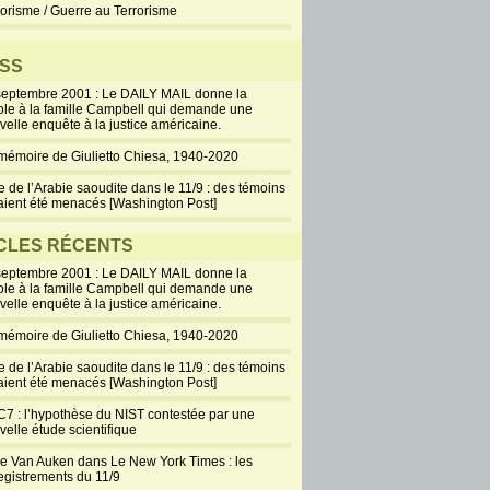
rorisme / Guerre au Terrorisme
SS
septembre 2001 : Le DAILY MAIL donne la
ole à la famille Campbell qui demande une
velle enquête à la justice américaine.
mémoire de Giulietto Chiesa, 1940-2020
e de l’Arabie saoudite dans le 11/9 : des témoins
aient été menacés [Washington Post]
CLES RÉCENTS
septembre 2001 : Le DAILY MAIL donne la
ole à la famille Campbell qui demande une
velle enquête à la justice américaine.
mémoire de Giulietto Chiesa, 1940-2020
e de l’Arabie saoudite dans le 11/9 : des témoins
aient été menacés [Washington Post]
7 : l’hypothèse du NIST contestée par une
velle étude scientifique
ie Van Auken dans Le New York Times : les
egistrements du 11/9