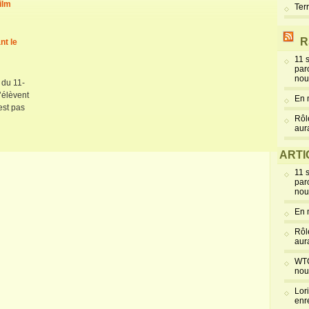
ilm
Ter
R
nt le
11 
par
nou
s du 11-
’élèvent
En 
est pas
Rôl
aur
ARTI
11 
par
nou
En 
Rôl
aur
WTC
nou
Lor
enr