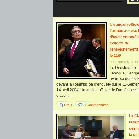
Un ancien offici
l’armée accuse 
d’avoir entravé l
collecte de
renseignements
le 11/9
septembre 5, 2013
Le Directeur de l
l’époque, George
avant sa déposit
devant la commission d’enquête sur le 11-Septem
14 avril 2004. Un ancien officier de l’armée accu
d’avoir...
Lire +
3 Commentaires
La CI
retar
des 
la dif