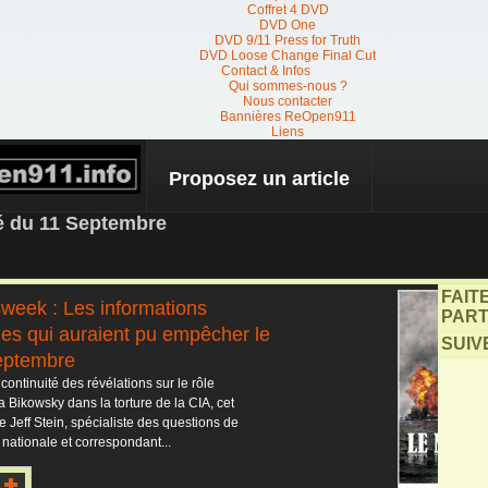
Coffret 4 DVD
DVD One
DVD 9/11 Press for Truth
DVD Loose Change Final Cut
Contact & Infos
Qui sommes-nous ?
Nous contacter
Bannières ReOpen911
Liens
Proposez un article
 NEWS
té du 11 Septembre
FAIT
eek : Les informations
PART
nes qui auraient pu empêcher le
SUIV
eptembre
continuité des révélations sur le rôle
a Bikowsky dans la torture de la CIA, cet
de Jeff Stein, spécialiste des questions de
 nationale et correspondant...