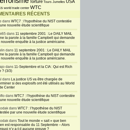
errorisme
USA
Torture
Tours Jumelles
WTC
ks
world trade center
ENTAIRES RÉCENTS
e dans
WTC7 : l’hypothèse du NIST contestée
 une nouvelle étude scientifique
i65 dans
11 septembre 2001 : Le DAILY MAIL
ne la parole à la famille Campbell qui demande
 nouvelle enquête à la justice américaine.
lin dans
11 septembre 2001 : Le DAILY MAIL
ne la parole à la famille Campbell qui demande
 nouvelle enquête à la justice américaine.
ajo dans
11-Septembre et la CIA : Qui est Rich
 ? (3/3)
al dans
La justice US va être chargée de
rminer si des explosifs ont été utilisés au World
de Center
iflo dans
WTC7 : l’hypothèse du NIST contestée
 une nouvelle étude scientifique
kodak dans
WTC7 : l’hypothèse du NIST
testée par une nouvelle étude scientifique
kodak dans
Tout le monde « sait » que ben
en est responsable du 11 Septembre – Alors
rquoi n’y a-t-il aucune preuve ?