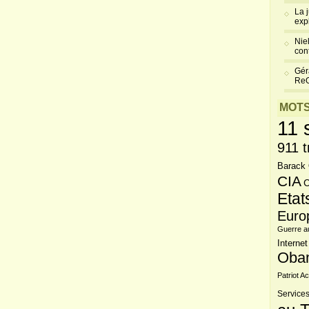
La 
exp
Niel
cont
Gér
Re
MOTS
11 
911 t
Barack
CIA
C
Etat
Euro
Guerre a
Internet
Oba
Patriot Ac
Services