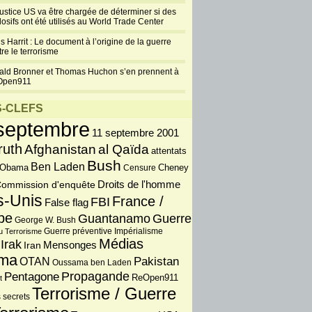
justice US va être chargée de déterminer si des
losifs ont été utilisés au World Trade Center
s Harrit : Le document à l’origine de la guerre
re le terrorisme
ald Bronner et Thomas Huchon s’en prennent à
Open911
-CLEFS
septembre
11 septembre 2001
ruth
Afghanistan
al Qaïda
attentats
Bush
Ben Laden
 Obama
Censure
Cheney
Droits de l'homme
ommission d'enquête
s-Unis
France /
FBI
False flag
pe
Guantanamo
Guerre
George W. Bush
Guerre préventive
u Terrorisme
Impérialisme
Médias
Irak
Iran
Mensonges
ma
OTAN
Pakistan
Oussama ben Laden
Propagande
Pentagone
ReOpen911
t
Terrorisme / Guerre
 secrets