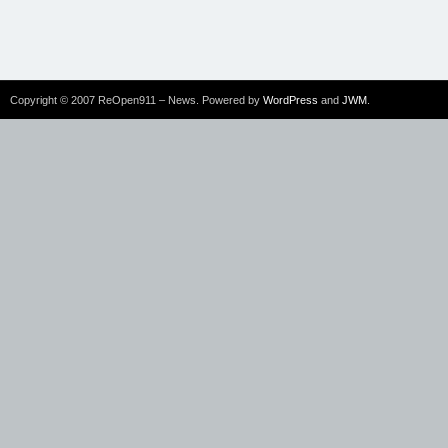
Copyright © 2007 ReOpen911 – News. Powered by
WordPress
and
JWM
.