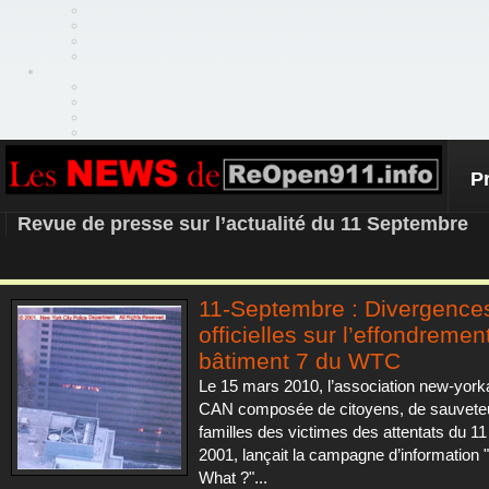
P
REOPEN911 – NEWS
Revue de presse sur l’actualité du 11 Septembre
11-Septembre : Divergence
officielles sur l’effondremen
bâtiment 7 du WTC
Le 15 mars 2010, l’association new-yor
CAN composée de citoyens, de sauvete
familles des victimes des attentats du 1
2001, lançait la campagne d’information "
What ?"...