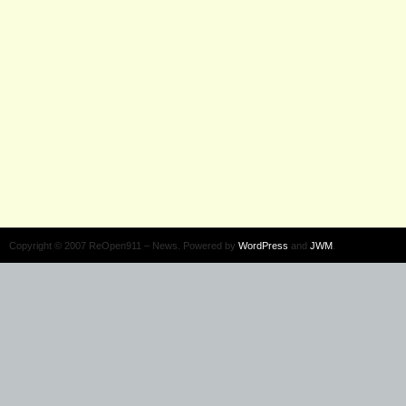
Copyright © 2007 ReOpen911 – News. Powered by
WordPress
and
JWM
.