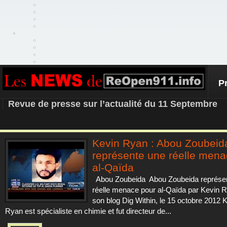
P
REOPEN911 – NEWS
Revue de presse sur l’actualité du 11 Septembre
Kevin Ryan : Abou Zoubeid
représente une réelle mena
al-Qaïda
Abou Zoubeida Abou Zoubeida représe
réelle menace pour al-Qaïda par Kevin R
son blog Dig Within, le 15 octobre 2012 
Ryan est spécialiste en chimie et fut directeur de...