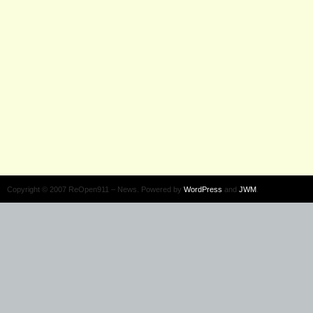
Copyright © 2007 ReOpen911 – News. Powered by
WordPress
and
JWM
.