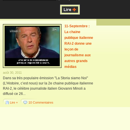
11-Septembre :
La chaine
publique italienne
RAI-2 donne une
leçon de
journalisme aux
autres grands
médias
août 30, 2011
Dans sa très populaire émission "La Storia siamo Noi"
(L’Histoire, c’est nous) sur la 2e chaine publique italienne
RAI-2, le célèbre journaliste italien Giovanni Minoli a
diffusé ce 26...
Lire +
10 Commentaires