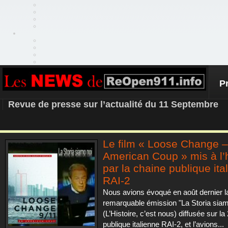
P
REOPEN911 – NEWS
Revue de presse sur l’actualité du 11 Septembre
Le film « Loose Change 
American Coup » mis à l
par la chaine publique ita
RAI-2
Nous avions évoqué en août dernier l
remarquable émission "La Storia siam
(L’Histoire, c’est nous) diffusée sur la
publique italienne RAI-2, et l’avions...