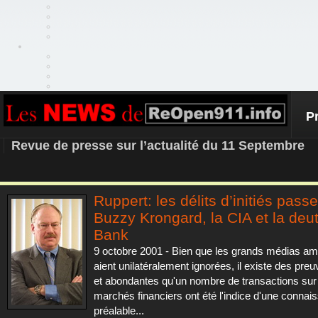
P
REOPEN911 – NEWS
Revue de presse sur l’actualité du 11 Septembre
Ruppert: les délits d’initiés pass
Buzzy Krongard, la CIA et la deu
Bank
9 octobre 2001 - Bien que les grands médias am
aient unilatéralement ignorées, il existe des preu
et abondantes qu'un nombre de transactions sur
marchés financiers ont été l'indice d'une connai
préalable...