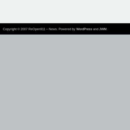
Copyright © 2007 ReOpen911 – News. Powered by
WordPress
and
JWM
.