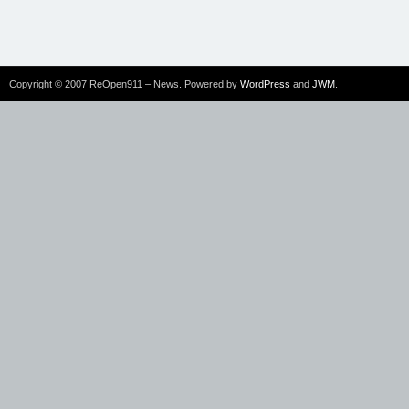
Copyright © 2007 ReOpen911 – News. Powered by
WordPress
and
JWM
.