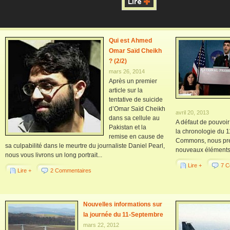
Qui est Ahmed
Omar Saïd Cheikh
? (2/2)
mars 26, 2014
Après un premier
article sur la
tentative de suicide
d’Omar Saïd Cheikh
avril 20, 2013
dans sa cellule au
A défaut de pouvoir
Pakistan et la
la chronologie du 1
remise en cause de
Commons, nous pre
sa culpabilité dans le meurtre du journaliste Daniel Pearl,
nouveaux éléments q
nous vous livrons un long portrait...
Lire +
7 C
Lire +
2 Commentaires
Nouvelles informations sur
la journée du 11-Septembre
mars 22, 2012