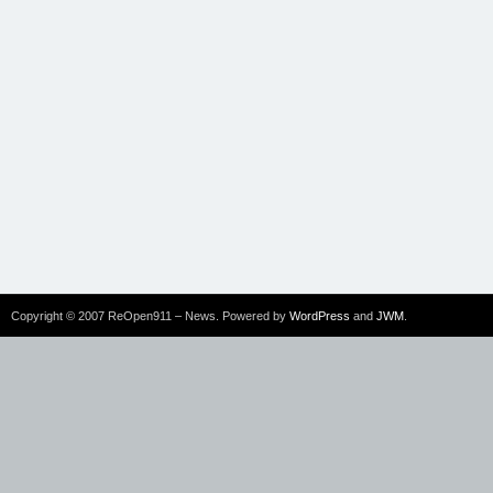
Copyright © 2007 ReOpen911 – News. Powered by
WordPress
and
JWM
.