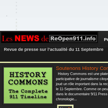
P
REOPEN911 – NEWS
Revue de presse sur l’actualité du 11 Septembre
Soutenons History C
History Commons est une plate
participative de journalisme citoy
joué un rôle important dans la re
le 11-Septembre. Comme on peut 
dans le documentaire 9/11 Press f
chronologie...