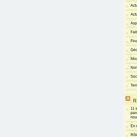
Act
Act
Asp
Fai
Fin
Géo
Mou
Non
Soc
Ter
R
11 
par
nou
En 
Rôl