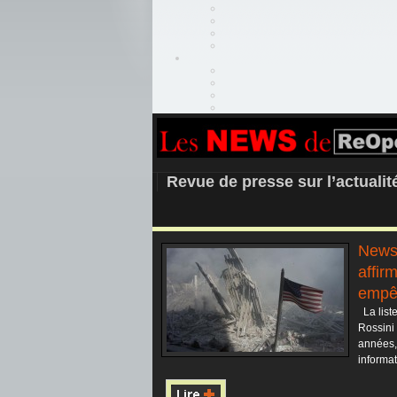
REOPEN911 –
Revue de presse sur l’actuali
News
affir
empê
La list
Rossini 
années,
informat