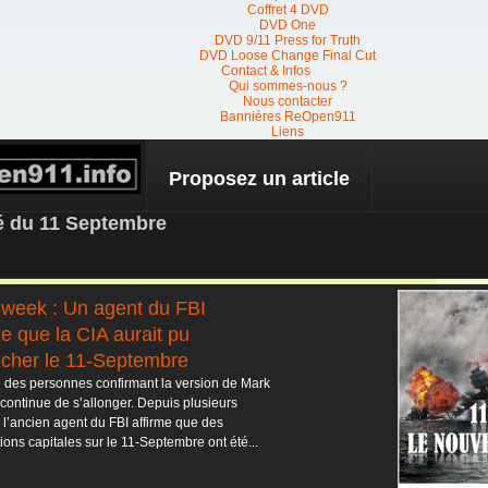
Coffret 4 DVD
DVD One
DVD 9/11 Press for Truth
DVD Loose Change Final Cut
Contact & Infos
Qui sommes-nous ?
Nous contacter
Bannières ReOpen911
Liens
Proposez un article
 NEWS
té du 11 Septembre
week : Un agent du FBI
me que la CIA aurait pu
cher le 11-Septembre
e des personnes confirmant la version de Mark
continue de s’allonger. Depuis plusieurs
 l’ancien agent du FBI affirme que des
ions capitales sur le 11-Septembre ont été...