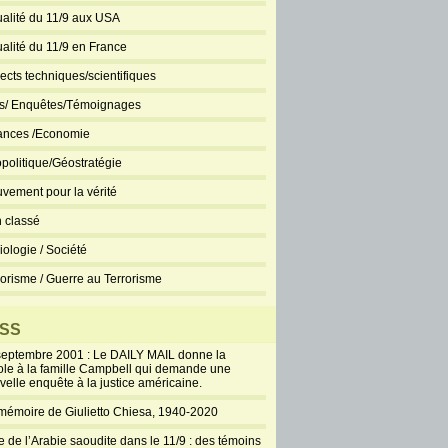
ualité du 11/9 aux USA
ualité du 11/9 en France
ects techniques/scientifiques
ts/ Enquêtes/Témoignages
ances /Economie
politique/Géostratégie
vement pour la vérité
 classé
iologie / Société
rorisme / Guerre au Terrorisme
SS
septembre 2001 : Le DAILY MAIL donne la
ole à la famille Campbell qui demande une
velle enquête à la justice américaine.
mémoire de Giulietto Chiesa, 1940-2020
e de l’Arabie saoudite dans le 11/9 : des témoins