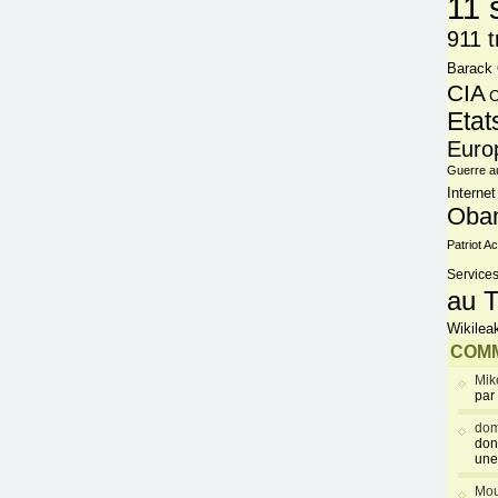
11 
911 t
Barack
CIA
C
Etat
Euro
Guerre a
Internet
Oba
Patriot Ac
Services
au T
Wikilea
COMM
Mik
par
dom
don
une
Mou