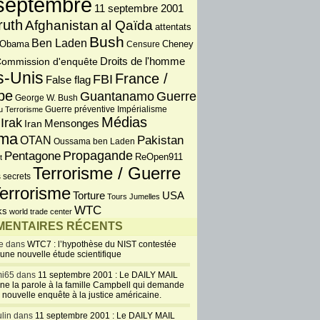
septembre
11 septembre 2001
ruth
Afghanistan
al Qaïda
attentats
Bush
Ben Laden
 Obama
Censure
Cheney
Droits de l'homme
ommission d'enquête
s-Unis
France /
FBI
False flag
pe
Guantanamo
Guerre
George W. Bush
Guerre préventive
u Terrorisme
Impérialisme
Médias
Irak
Iran
Mensonges
ma
OTAN
Pakistan
Oussama ben Laden
Propagande
Pentagone
ReOpen911
t
Terrorisme / Guerre
 secrets
errorisme
USA
Torture
Tours Jumelles
WTC
ks
world trade center
ENTAIRES RÉCENTS
e dans
WTC7 : l’hypothèse du NIST contestée
 une nouvelle étude scientifique
i65 dans
11 septembre 2001 : Le DAILY MAIL
ne la parole à la famille Campbell qui demande
 nouvelle enquête à la justice américaine.
lin dans
11 septembre 2001 : Le DAILY MAIL