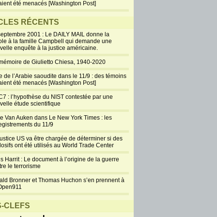
aient été menacés [Washington Post]
CLES RÉCENTS
septembre 2001 : Le DAILY MAIL donne la
ole à la famille Campbell qui demande une
velle enquête à la justice américaine.
mémoire de Giulietto Chiesa, 1940-2020
e de l’Arabie saoudite dans le 11/9 : des témoins
aient été menacés [Washington Post]
7 : l’hypothèse du NIST contestée par une
velle étude scientifique
ie Van Auken dans Le New York Times : les
egistrements du 11/9
justice US va être chargée de déterminer si des
losifs ont été utilisés au World Trade Center
s Harrit : Le document à l’origine de la guerre
re le terrorisme
ald Bronner et Thomas Huchon s’en prennent à
Open911
-CLEFS