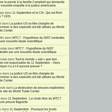
ne la parole à la famille Campbell qui demande
 nouvelle enquête à la justice américaine.
ajo dans
11-Septembre et la CIA : Qui est Rich
 ? (3/3)
al dans
La justice US va être chargée de
rminer si des explosifs ont été utilisés au World
de Center
iflo dans
WTC7 : l’hypothèse du NIST contestée
 une nouvelle étude scientifique
kodak dans
WTC7 : l’hypothèse du NIST
testée par une nouvelle étude scientifique
kodak dans
Tout le monde « sait » que ben
en est responsable du 11 Septembre – Alors
rquoi n’y a-t-il aucune preuve ?
ux dans
La justice US va être chargée de
rminer si des explosifs ont été utilisés au World
de Center
este dans
La destruction de preuves matérielles
 le site du World Trade Center
l dans
11 Septembre : La chute libre du WTC7
 une preuve flagrante
o dans
11-Septembre : Pourquoi les bruits