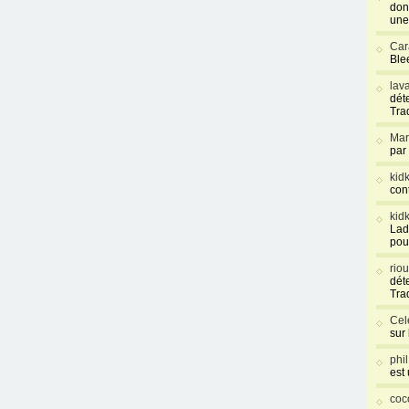
don
une
Car
Blee
lav
déte
Tra
Mar
par
kid
con
kid
Lad
pou
rio
déte
Tra
Cel
sur
phi
est
coc