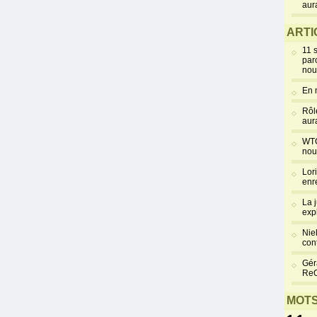
aur
ARTI
11 
par
nou
En 
Rôl
aur
WTC
nou
Lor
enr
La 
exp
Niel
cont
Gér
Re
MOTS