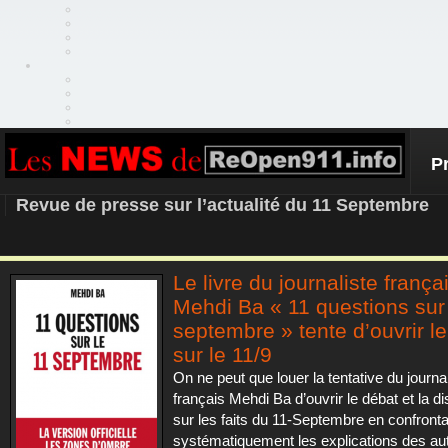
P
REOPEN911 – NEWS
Revue de presse sur l’actualité du 11 Septembre
Le livre du journaliste frança
Mehdi Ba « 11 questions sur 
septembre » tente d’ouvrir l
sur le 11/9
On ne peut que louer la tentative du journal
français Mehdi Ba d’ouvrir le débat et la d
sur les faits du 11-Septembre en confronta
systématiquement les explications des auto