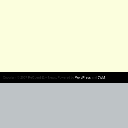
Copyright © 2007 ReOpen911 – News. Powered by
WordPress
and
JWM
.