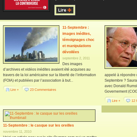
11-Septembre :
images inédites,
témoignages choc
et manipulations
dévoilées
septembre 2, 2011
Des images
d’archives et vidéos inédites avaient été acquises au
travers de la loi américaine sur la liberté de l’information
appelé à répondre r
(FOIA) et publiées par l’association à but...
Septembre ? Saura-t
avec Donald Rumsfel
Lire +
23 Commentaires
Governement (COG) ?
Lire +
12 
11-Septembre : le casque sur les oreilles
novembre 11, 2010