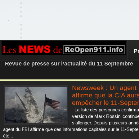
P
REOPEN911 – NEWS
Revue de presse sur l’actualité du 11 Septembre
Newsweek : Un agent 
affirme que la CIA aura
empêcher le 11-Septe
La liste des personnes confirman
version de Mark Rossini continu
s’allonger. Depuis plusieurs anné
agent du FBI affirme que des informations capitales sur le 11-Sept
été...