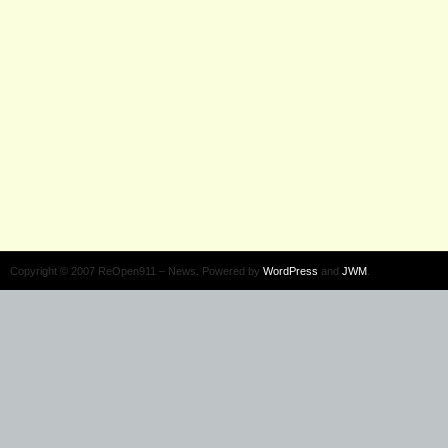
Copyright © 2007 ReOpen911 – News. Powered by
WordPress
and
JWM
.