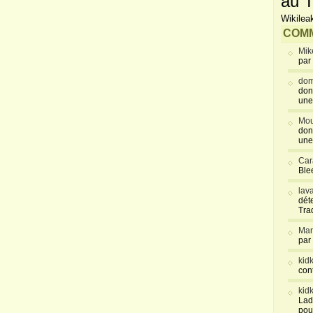
au T
Wikilea
COMM
Mik
par
dom
don
une
Mou
don
une
Car
Blee
lav
déte
Tra
Mar
par
kid
con
kid
Lad
pou