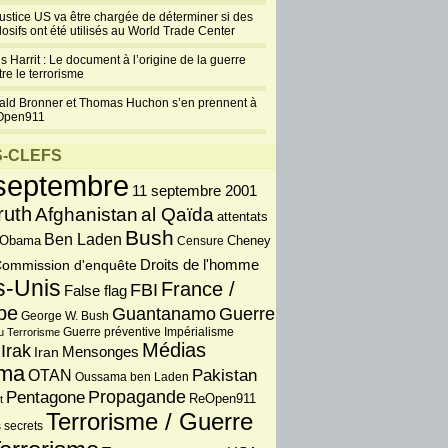
justice US va être chargée de déterminer si des
losifs ont été utilisés au World Trade Center
s Harrit : Le document à l’origine de la guerre
re le terrorisme
ald Bronner et Thomas Huchon s’en prennent à
Open911
-CLEFS
septembre
11 septembre 2001
ruth
Afghanistan
al Qaïda
attentats
Bush
Ben Laden
 Obama
Censure
Cheney
Droits de l'homme
ommission d'enquête
s-Unis
France /
FBI
False flag
pe
Guantanamo
Guerre
George W. Bush
Guerre préventive
u Terrorisme
Impérialisme
Médias
Irak
Iran
Mensonges
ma
OTAN
Pakistan
Oussama ben Laden
Propagande
Pentagone
ReOpen911
t
Terrorisme / Guerre
 secrets