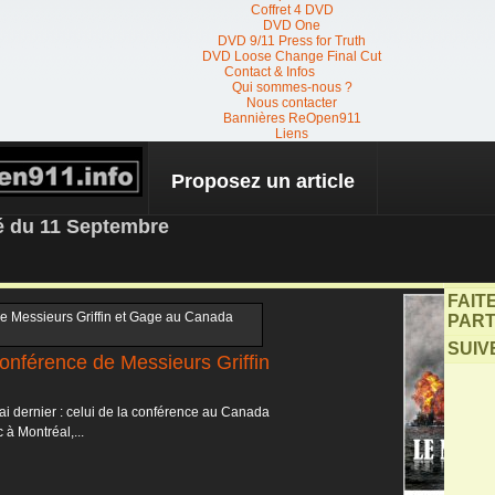
Coffret 4 DVD
DVD One
DVD 9/11 Press for Truth
DVD Loose Change Final Cut
Contact & Infos
Qui sommes-nous ?
Nous contacter
Bannières ReOpen911
Liens
Proposez un article
 NEWS
té du 11 Septembre
FAIT
PART
SUIV
onférence de Messieurs Griffin
 dernier : celui de la conférence au Canada
 à Montréal,...