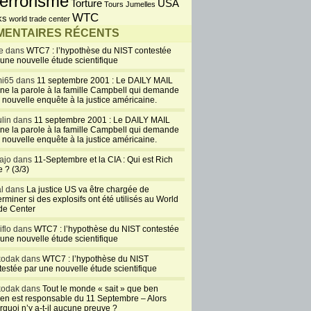
errorisme
USA
Torture
Tours Jumelles
WTC
ks
world trade center
ENTAIRES RÉCENTS
e dans
WTC7 : l’hypothèse du NIST contestée
 une nouvelle étude scientifique
i65 dans
11 septembre 2001 : Le DAILY MAIL
ne la parole à la famille Campbell qui demande
 nouvelle enquête à la justice américaine.
lin dans
11 septembre 2001 : Le DAILY MAIL
ne la parole à la famille Campbell qui demande
 nouvelle enquête à la justice américaine.
ajo dans
11-Septembre et la CIA : Qui est Rich
 ? (3/3)
al dans
La justice US va être chargée de
rminer si des explosifs ont été utilisés au World
de Center
iflo dans
WTC7 : l’hypothèse du NIST contestée
 une nouvelle étude scientifique
kodak dans
WTC7 : l’hypothèse du NIST
testée par une nouvelle étude scientifique
kodak dans
Tout le monde « sait » que ben
en est responsable du 11 Septembre – Alors
rquoi n’y a-t-il aucune preuve ?