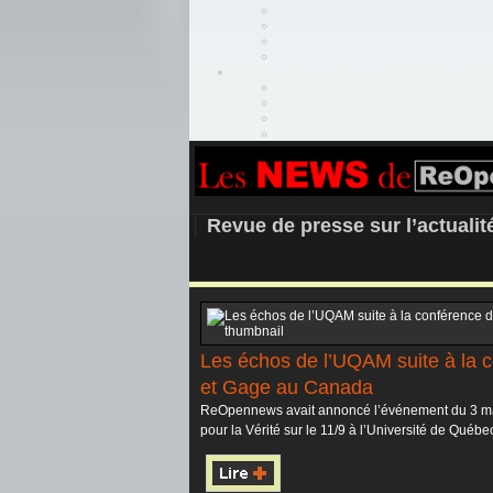
REOPEN911 –
Revue de presse sur l’actuali
Les échos de l’UQAM suite à la c
et Gage au Canada
ReOpennews avait annoncé l’événement du 3 mai
pour la Vérité sur le 11/9 à l’Université de Québec