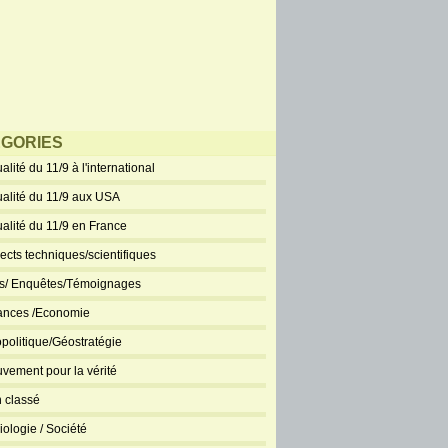
GORIES
alité du 11/9 à l'international
ualité du 11/9 aux USA
ualité du 11/9 en France
ects techniques/scientifiques
ts/ Enquêtes/Témoignages
ances /Economie
politique/Géostratégie
vement pour la vérité
 classé
iologie / Société