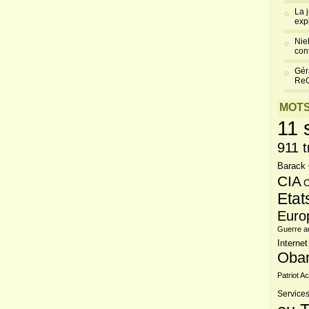
La 
exp
Niel
cont
Gér
Re
MOTS
11 
911 t
Barack
CIA
C
Etat
Euro
Guerre a
Internet
Oba
Patriot Ac
Services