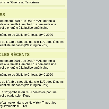
rorisme / Guerre au Terrorisme
SS
septembre 2001 : Le DAILY MAIL donne la
ole à la famille Campbell qui demande une
velle enquête à la justice américaine.
mémoire de Giulietto Chiesa, 1940-2020
e de l’Arabie saoudite dans le 11/9 : des témoins
aient été menacés [Washington Post]
CLES RÉCENTS
septembre 2001 : Le DAILY MAIL donne la
ole à la famille Campbell qui demande une
velle enquête à la justice américaine.
mémoire de Giulietto Chiesa, 1940-2020
e de l’Arabie saoudite dans le 11/9 : des témoins
aient été menacés [Washington Post]
7 : l’hypothèse du NIST contestée par une
velle étude scientifique
ie Van Auken dans Le New York Times : les
egistrements du 11/9