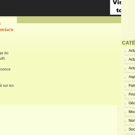
t
tréal le
CATÉ
Actu
age du
uth.
Act
Act
annonce
e
Asp
é sur les
Fai
Fin
Géo
Mou
Non
Soc