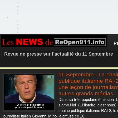
P
REOPEN911 – NEWS
Revue de presse sur l’actualité du 11 Septembre
11-Septembre : La chai
publique italienne RAI
une leçon de journalis
autres grands médias
Dans sa très populaire émission "L
siamo Noi" (L’Histoire, c’est nous) 
chaine publique italienne RAI-2, le
journaliste italien Giovanni Minoli a diffusé ce 26...