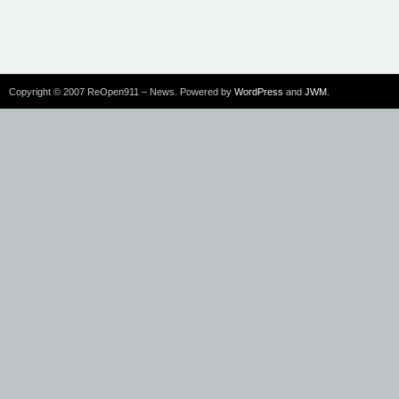
Copyright © 2007 ReOpen911 – News. Powered by
WordPress
and
JWM
.