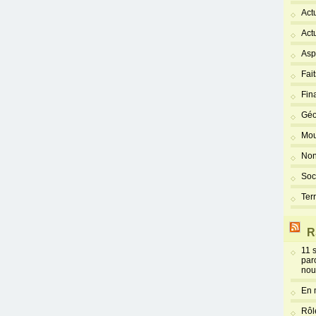
Act
Act
Asp
Fai
Fin
Géo
Mou
Non
Soc
Ter
R
11 
par
nou
En 
Rôl