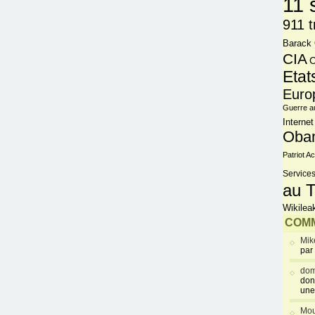
11 
911 t
Barack
CIA
C
Etat
Euro
Guerre a
Internet
Oba
Patriot Ac
Services
au T
Wikilea
COMM
Mik
par
dom
don
une
Mou