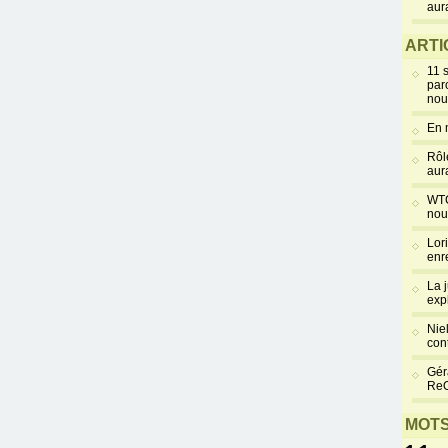
aur
ARTI
11 
par
nou
En 
Rôl
aur
WTC
nou
Lor
enr
La 
exp
Niel
cont
Gér
Re
MOTS