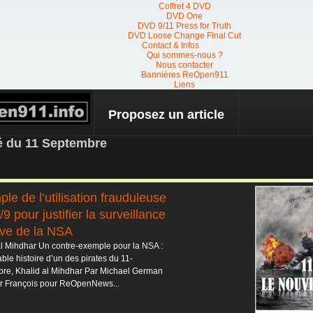
Coffret 4 DVD
DVD One
DVD 9/11 Press for Truth
DVD Loose Change Final Cut
Contact & Infos
Qui sommes-nous ?
Nous contacter
Bannières ReOpen911
Liens
Proposez un article
 NEWS
té du 11 Septembre
le de l’utilisation frauduleuse
/9 pour justifier la surveillance
ve de la NSA
al Mihdhar Un contre-exemple pour la NSA :
able histoire d’un des pirates du 11-
re, Khalid al Mihdhar Par Michael German
ar François pour ReOpenNews...