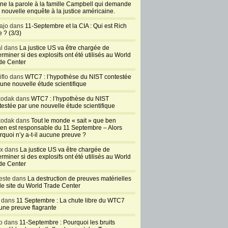
ne la parole à la famille Campbell qui demande
 nouvelle enquête à la justice américaine.
ajo dans
11-Septembre et la CIA : Qui est Rich
 ? (3/3)
al dans
La justice US va être chargée de
rminer si des explosifs ont été utilisés au World
de Center
iflo dans
WTC7 : l’hypothèse du NIST contestée
 une nouvelle étude scientifique
kodak dans
WTC7 : l’hypothèse du NIST
testée par une nouvelle étude scientifique
kodak dans
Tout le monde « sait » que ben
en est responsable du 11 Septembre – Alors
rquoi n’y a-t-il aucune preuve ?
ux dans
La justice US va être chargée de
rminer si des explosifs ont été utilisés au World
de Center
este dans
La destruction de preuves matérielles
 le site du World Trade Center
l dans
11 Septembre : La chute libre du WTC7
 une preuve flagrante
o dans
11-Septembre : Pourquoi les bruits