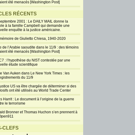
aient été menacés [Washington Post]
CLES RÉCENTS
septembre 2001 : Le DAILY MAIL donne la
ole à la famille Campbell qui demande une
velle enquête à la justice américaine.
mémoire de Giulietto Chiesa, 1940-2020
e de l’Arabie saoudite dans le 11/9 : des témoins
aient été menacés [Washington Post]
7 : l’hypothèse du NIST contestée par une
velle étude scientifique
ie Van Auken dans Le New York Times : les
egistrements du 11/9
justice US va être chargée de déterminer si des
losifs ont été utilisés au World Trade Center
s Harrit : Le document à l’origine de la guerre
re le terrorisme
ald Bronner et Thomas Huchon s’en prennent à
Open911
-CLEFS