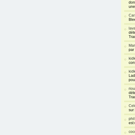
don
une
Car
Blee
lav
déte
Tra
Mar
par
kid
con
kid
Lad
pou
rio
déte
Tra
Cel
sur
phi
est
coc