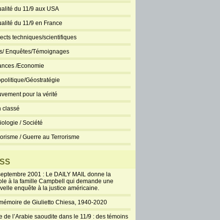
ualité du 11/9 aux USA
ualité du 11/9 en France
ects techniques/scientifiques
ts/ Enquêtes/Témoignages
ances /Economie
politique/Géostratégie
vement pour la vérité
 classé
iologie / Société
rorisme / Guerre au Terrorisme
SS
septembre 2001 : Le DAILY MAIL donne la
ole à la famille Campbell qui demande une
velle enquête à la justice américaine.
mémoire de Giulietto Chiesa, 1940-2020
e de l’Arabie saoudite dans le 11/9 : des témoins