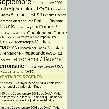
septembre
11 septembre 2001
ruth
Afghanistan
al Qaïda
attentats
Bush
Ben Laden
 Obama
Censure
Cheney
Droits de l'homme
ommission d'enquête
s-Unis
France /
FBI
False flag
pe
Guantanamo
Guerre
George W. Bush
Guerre préventive
u Terrorisme
Impérialisme
Médias
Irak
Iran
Mensonges
ma
OTAN
Pakistan
Oussama ben Laden
Propagande
Pentagone
ReOpen911
t
Terrorisme / Guerre
 secrets
errorisme
USA
Torture
Tours Jumelles
WTC
ks
world trade center
ENTAIRES RÉCENTS
e dans
WTC7 : l’hypothèse du NIST contestée
 une nouvelle étude scientifique
i65 dans
11 septembre 2001 : Le DAILY MAIL
ne la parole à la famille Campbell qui demande
 nouvelle enquête à la justice américaine.
lin dans
11 septembre 2001 : Le DAILY MAIL