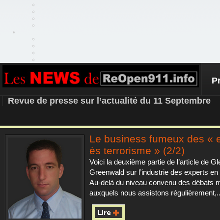
P
REOPEN911 – NEWS
Revue de presse sur l’actualité du 11 Septembre
Le business fumeux des « 
ès terrorisme » (2/2)
Voici la deuxième partie de l’article de G
Greenwald sur l’industrie des experts en 
Au-delà du niveau convenu des débats m
auxquels nous assistons régulièrement,..