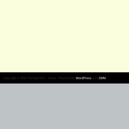
Copyright © 2007 ReOpen911 – News. Powered by
WordPress
and
JWM
.