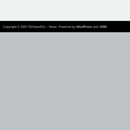
Copyright © 2007 ReOpen911 – News. Powered by
WordPress
and
JWM
.