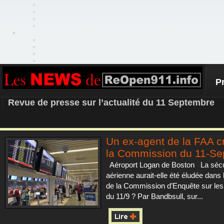
P
REOPEN911 – NEWS
Revue de presse sur l’actualité du 11 Septembre
Un ex-agent de la FAA cr
la Commission du 11-S
Aéroport Logan de Boston La sécu
aérienne aurait-elle été éludée dans 
de la Commission d’Enquête sur les 
du 11/9 ? Par Bandbsull, sur...