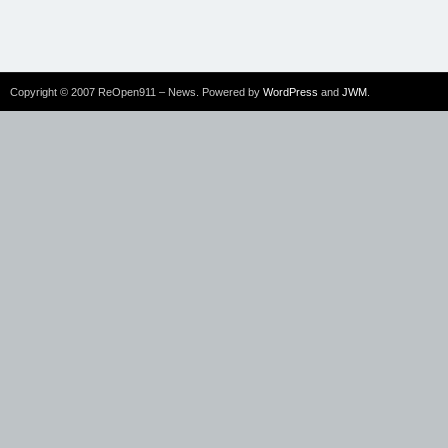
Copyright © 2007 ReOpen911 – News. Powered by
WordPress
and
JWM
.