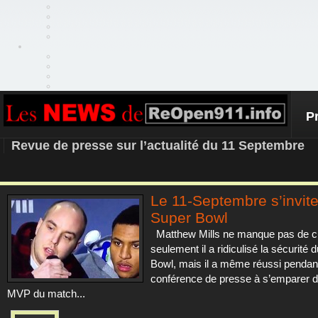
P
REOPEN911 – NEWS
Revue de presse sur l’actualité du 11 Septembre
Le 11-Septembre s’invit
Super Bowl
Matthew Mills ne manque pas de cu
seulement il a ridiculisé la sécurité 
Bowl, mais il a même réussi pendant
conférence de presse à s’emparer d
MVP du match...