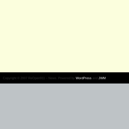
Copyright © 2007 ReOpen911 – News. Powered by
WordPress
and
JWM
.