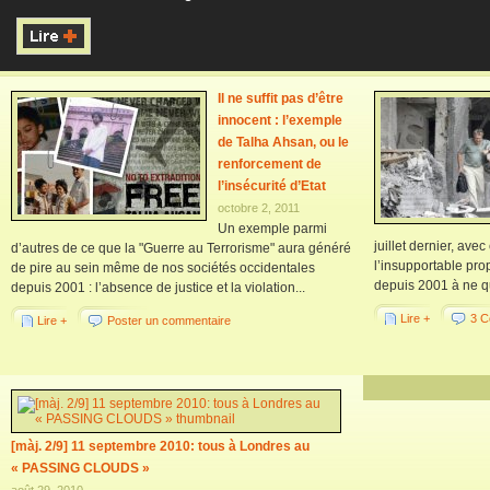
Il ne suffit pas d’être
innocent : l’exemple
de Talha Ahsan, ou le
renforcement de
l’insécurité d’Etat
octobre 2, 2011
Un exemple parmi
juillet dernier, ave
d’autres de ce que la "Guerre au Terrorisme" aura généré
l’insupportable pr
de pire au sein même de nos sociétés occidentales
depuis 2001 à ne qua
depuis 2001 : l’absence de justice et la violation...
Lire +
3 C
Lire +
Poster un commentaire
[màj. 2/9] 11 septembre 2010: tous à Londres au
« PASSING CLOUDS »