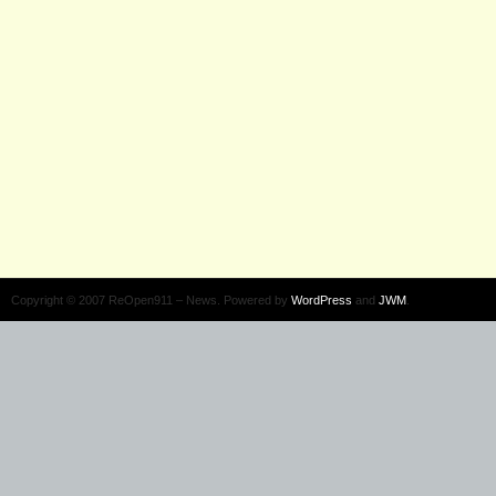
Copyright © 2007 ReOpen911 – News. Powered by
WordPress
and
JWM
.