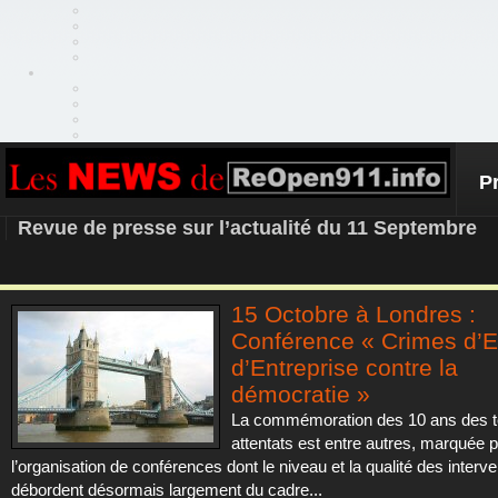
P
REOPEN911 – NEWS
Revue de presse sur l’actualité du 11 Septembre
15 Octobre à Londres :
Conférence « Crimes d’Et
d’Entreprise contre la
démocratie »
La commémoration des 10 ans des te
attentats est entre autres, marquée 
l’organisation de conférences dont le niveau et la qualité des interv
débordent désormais largement du cadre...