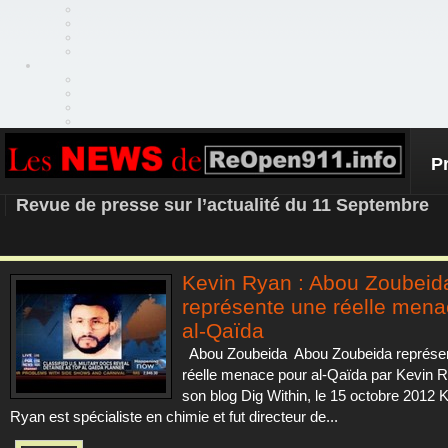
P
REOPEN911 – NEWS
Revue de presse sur l’actualité du 11 Septembre
Kevin Ryan : Abou Zoubeid
représente une réelle mena
al-Qaïda
Abou Zoubeida Abou Zoubeida représe
réelle menace pour al-Qaïda par Kevin R
son blog Dig Within, le 15 octobre 2012 
Ryan est spécialiste en chimie et fut directeur de...