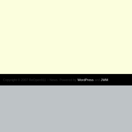
Copyright © 2007 ReOpen911 – News. Powered by
WordPress
and
JWM
.