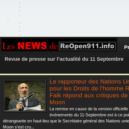
P
REOPEN911 – NEWS
Revue de presse sur l’actualité du 11 Septembre
Le rapporteur des Nations U
pour les Droits de l’homme 
Falk répond aux critiques de
Moon
La remise en cause de la version officielle
événements du 11-Septembre est à ce poi
dérangeante en haut-lieu que le Secrétaire général des Nations uni
Moon s’est cru...