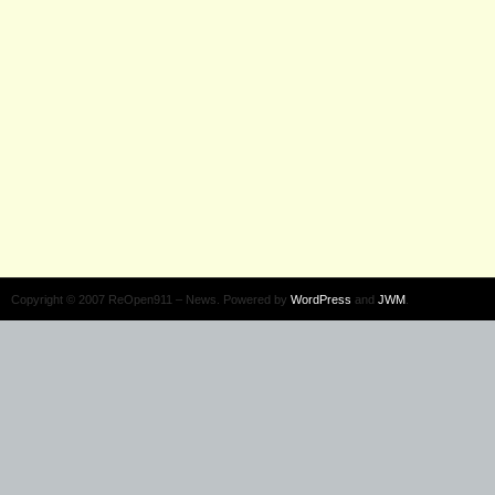
Copyright © 2007 ReOpen911 – News. Powered by
WordPress
and
JWM
.