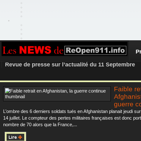
P
REOPEN911 – NEWS
Revue de presse sur l’actualité du 11 Septembre
Faible re
Afghanist
guerre c
L’ombre des 6 derniers soldats tués en Afghanistan planait jeudi sur 
14 juillet. Le compteur des pertes militaires françaises est donc por
nombre de 70 alors que la France,...