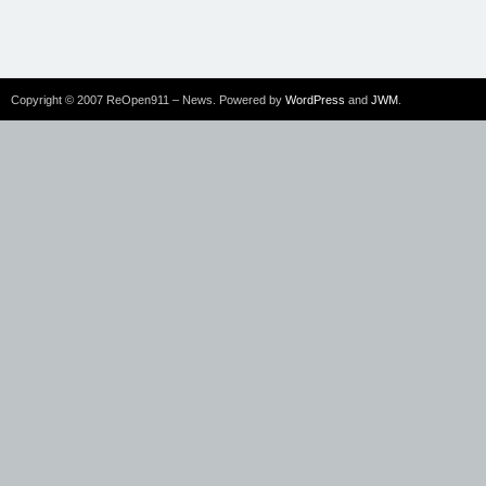
Copyright © 2007 ReOpen911 – News. Powered by
WordPress
and
JWM
.