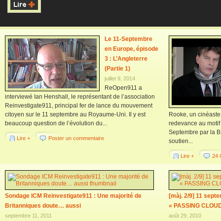
Le 11-Septembre
en Europe, épisode
3 : L’Angleterre
(Partie 1)
juillet 9, 2014
ReOpen911 a
interviewé Ian Henshall, le représentant de l’association
Reinvestigate911, principal fer de lance du mouvement
citoyen sur le 11 septembre au Royaume-Uni. Il y est
Rooke, un cinéaste 
beaucoup question de l’évolution du...
redevance au motif 
Septembre par la B
Lire +
Poster un commentaire
soutien...
Lire +
24 
Sondage ICM Reinvestigate911 : Une majorité de
[màj. 2/9] 11 sept
Britanniques doute… aussi
« PASSING CLOUD
septembre 11, 2011
août 29, 2010