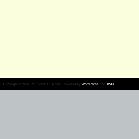
Copyright © 2007 ReOpen911 – News. Powered by
WordPress
and
JWM
.