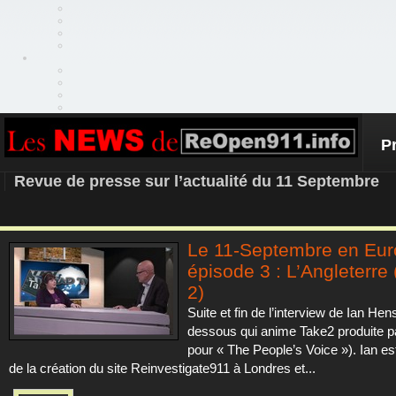
P
REOPEN911 – NEWS
Revue de presse sur l’actualité du 11 Septembre
Le 11-Septembre en Eur
épisode 3 : L’Angleterre 
2)
Suite et fin de l’interview de Ian Hens
dessous qui anime Take2 produite 
pour « The People’s Voice »). Ian est 
de la création du site Reinvestigate911 à Londres et...