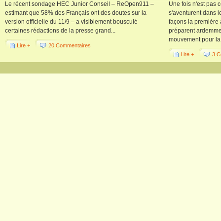
Le récent sondage HEC Junior Conseil – ReOpen911 –
Une fois n'est pa
estimant que 58% des Français ont des doutes sur la
s'aventurent dans l
version officielle du 11/9 – a visiblement bousculé
façons la première
certaines rédactions de la presse grand...
préparent ardemmen
mouvement pour la vé
Lire +
20 Commentaires
Lire +
3 C