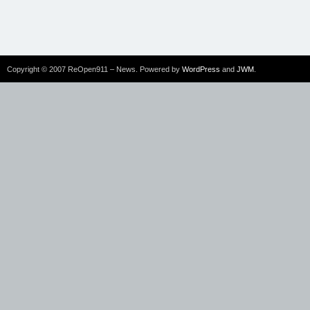
Copyright © 2007 ReOpen911 – News. Powered by
WordPress
and
JWM
.