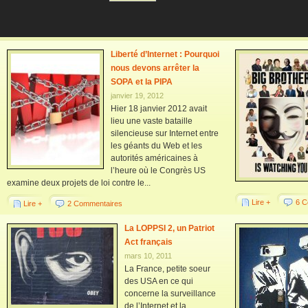
Liberté d’Internet : Pourquoi
nous devons arrêter la
SOPA et la PIPA
janvier 19, 2012
Hier 18 janvier 2012 avait
lieu une vaste bataille
silencieuse sur Internet entre
les géants du Web et les
autorités américaines à
l’heure où le Congrès US
examine deux projets de loi contre le...
Lire +
6 C
Lire +
2 Commentaires
La LOPPSI 2, un Patriot
Act français
mars 10, 2011
La France, petite soeur
des USA en ce qui
concerne la surveillance
de l’Internet et la