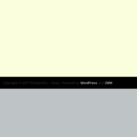
Copyright © 2007 ReOpen911 – News. Powered by
WordPress
and
JWM
.