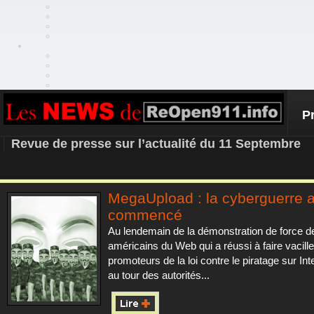
P
REOPEN911 – NEWS
Revue de presse sur l’actualité du 11 Septembre
MegaUpload : la cyberguerre 
commencé
Au lendemain de la démonstration de force d
américains du Web qui a réussi à faire vacille
promoteurs de la loi contre le piratage sur Inte
au tour des autorités...