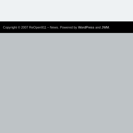
Copyright © 2007 ReOpen911 – News. Powered by
WordPress
and
JWM
.