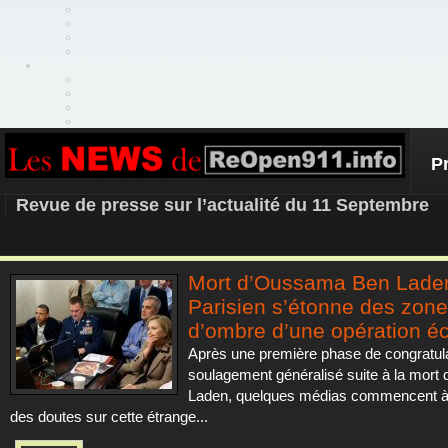
P
REOPEN911 – NEWS
Revue de presse sur l’actualité du 11 Septembre
Mort d’Oussama Ben Laden
Parisien s’étonne des zon
d’ombre d’une opération éc
Après une première phase de congratula
soulagement généralisé suite à la mort
Laden, quelques médias commencent à
des doutes sur cette étrange...