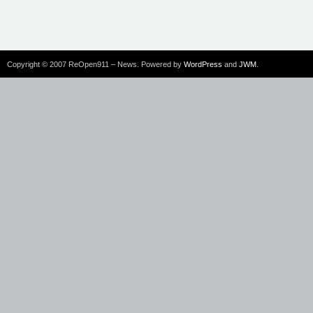
Copyright © 2007 ReOpen911 – News. Powered by
WordPress
and
JWM
.