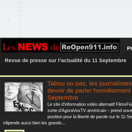
P
REOPEN911 – NEWS
Revue de presse sur l’actualité du 11 Septembre
Tabou ou pas, les journalistes
devoir de parler honnêtement
Septembre
Le site d’information vidéo alternatif FilmsFo
sorte d’AgoraVoxTV américain – prend ouv
position pour la liberté de parole sur le 11-S
vilipende aussi bien les grands...