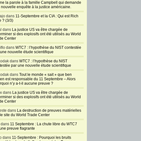
ne la parole à la famille Campbell qui demande
 nouvelle enquête à la justice américaine.
ajo dans
11-Septembre et la CIA : Qui est Rich
 ? (3/3)
al dans
La justice US va être chargée de
rminer si des explosifs ont été utilisés au World
de Center
iflo dans
WTC7 : l’hypothèse du NIST contestée
 une nouvelle étude scientifique
kodak dans
WTC7 : l’hypothèse du NIST
testée par une nouvelle étude scientifique
kodak dans
Tout le monde « sait » que ben
en est responsable du 11 Septembre – Alors
rquoi n’y a-t-il aucune preuve ?
ux dans
La justice US va être chargée de
rminer si des explosifs ont été utilisés au World
de Center
este dans
La destruction de preuves matérielles
 le site du World Trade Center
l dans
11 Septembre : La chute libre du WTC7
 une preuve flagrante
o dans
11-Septembre : Pourquoi les bruits