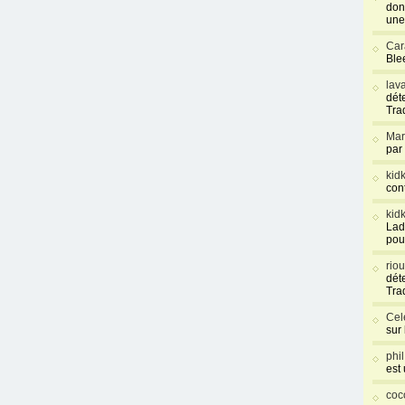
don
une
Car
Blee
lav
déte
Tra
Mar
par
kid
con
kid
Lad
pou
rio
déte
Tra
Cel
sur
phi
est
coc