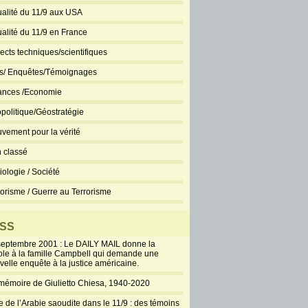
ualité du 11/9 aux USA
ualité du 11/9 en France
ects techniques/scientifiques
ts/ Enquêtes/Témoignages
ances /Economie
politique/Géostratégie
vement pour la vérité
 classé
iologie / Société
rorisme / Guerre au Terrorisme
SS
septembre 2001 : Le DAILY MAIL donne la
ole à la famille Campbell qui demande une
velle enquête à la justice américaine.
mémoire de Giulietto Chiesa, 1940-2020
e de l’Arabie saoudite dans le 11/9 : des témoins