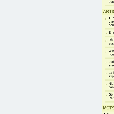
aur
ARTI
11 
par
nou
En 
Rôl
aur
WTC
nou
Lor
enr
La 
exp
Niel
cont
Gér
Re
MOTS