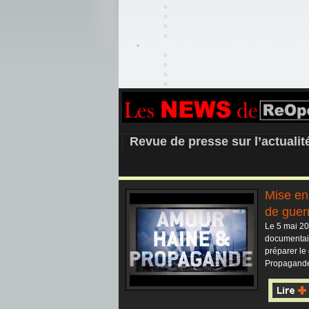
REOPEN911 –
Revue de presse sur l’actuali
Mise en
de guer
Le 5 mai 20
documentair
préparer le 
Propagande 