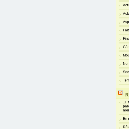
Act
Act
Asp
Fai
Fin
Géo
Mou
Non
Soc
Ter
R
11 
par
nou
En 
Rôl