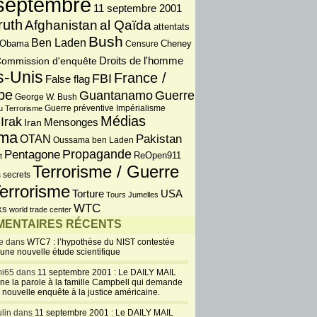
septembre
11 septembre 2001
ruth
Afghanistan
al Qaïda
attentats
Bush
Ben Laden
 Obama
Censure
Cheney
Droits de l'homme
ommission d'enquête
s-Unis
France /
FBI
False flag
pe
Guantanamo
Guerre
George W. Bush
Guerre préventive
u Terrorisme
Impérialisme
Médias
Irak
Iran
Mensonges
ma
OTAN
Pakistan
Oussama ben Laden
Propagande
Pentagone
ReOpen911
t
Terrorisme / Guerre
 secrets
errorisme
USA
Torture
Tours Jumelles
WTC
ks
world trade center
ENTAIRES RÉCENTS
e dans
WTC7 : l’hypothèse du NIST contestée
 une nouvelle étude scientifique
i65 dans
11 septembre 2001 : Le DAILY MAIL
ne la parole à la famille Campbell qui demande
 nouvelle enquête à la justice américaine.
lin dans
11 septembre 2001 : Le DAILY MAIL