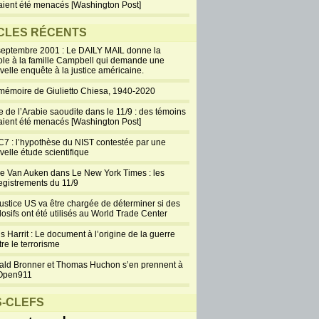
aient été menacés [Washington Post]
CLES RÉCENTS
septembre 2001 : Le DAILY MAIL donne la
ole à la famille Campbell qui demande une
velle enquête à la justice américaine.
mémoire de Giulietto Chiesa, 1940-2020
e de l’Arabie saoudite dans le 11/9 : des témoins
aient été menacés [Washington Post]
7 : l’hypothèse du NIST contestée par une
velle étude scientifique
ie Van Auken dans Le New York Times : les
egistrements du 11/9
justice US va être chargée de déterminer si des
losifs ont été utilisés au World Trade Center
s Harrit : Le document à l’origine de la guerre
re le terrorisme
ald Bronner et Thomas Huchon s’en prennent à
Open911
-CLEFS