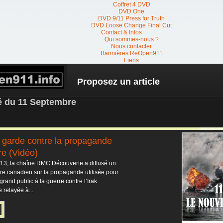
Coffret 4 DVD
DVD One
DVD 9/11 Press for Truth
DVD Loose Change Final Cut
Contact & Infos
Qui sommes-nous ?
Nous contacter
Bannières ReOpen911
Liens
Proposez un article
 NEWS
té du 11 Septembre
 garde contre la propagande
re (Vidéo)
13, la chaîne RMC Découverte a diffusé un
e canadien sur la propagande utilisée pour
grand public à la guerre contre l’Irak.
relayée à...