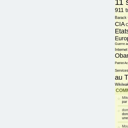
11 
911 t
Barack
CIA
C
Etat
Euro
Guerre a
Internet
Oba
Patriot Ac
Services
au T
Wikilea
COMM
Mik
par
dom
don
une
Mou