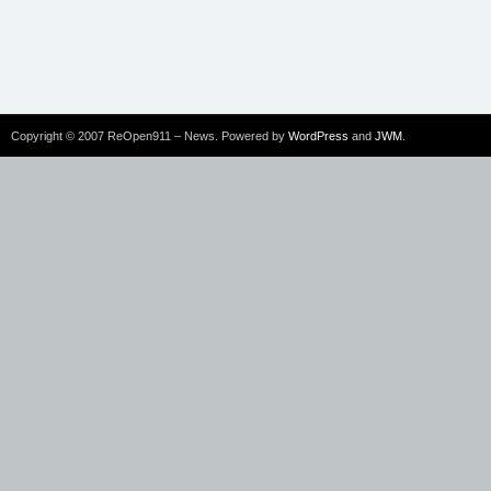
Copyright © 2007 ReOpen911 – News. Powered by
WordPress
and
JWM
.