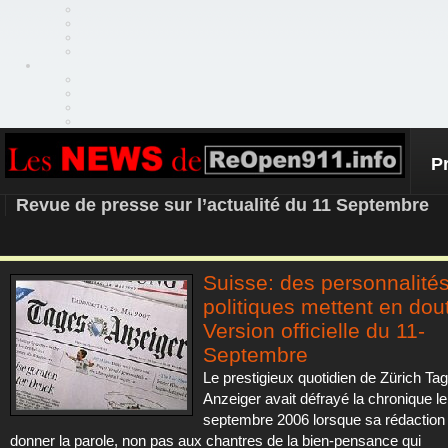
P
REOPEN911 – NEWS
Revue de presse sur l’actualité du 11 Septembre
Suisse: des personnalité
politiques mettent en dou
Version officielle du 11-
Septembre
Le prestigieux quotidien de Zürich Ta
Anzeiger avait défrayé la chronique le
septembre 2006 lorsque sa rédaction 
donner la parole, non pas aux chantres de la bien-pensance qui