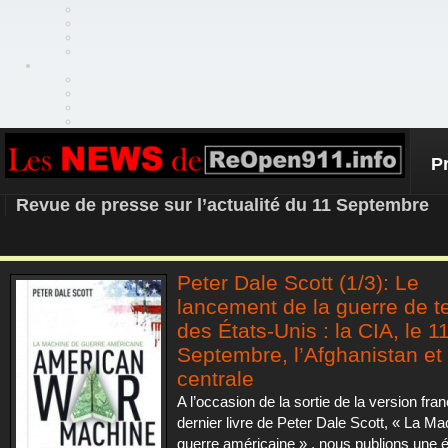
P
REOPEN911 – NEWS
Revue de presse sur l’actualité du 11 Septembre
Peter Dale Scott (1/3): Le
lancement de la guerre de t
des États-Unis : la CIA, le 11
Septembre, l’Afghanistan et 
centrale
A l’occasion de la sortie de la version fra
dernier livre de Peter Dale Scott, « La M
guerre américaine » , nous publions une 