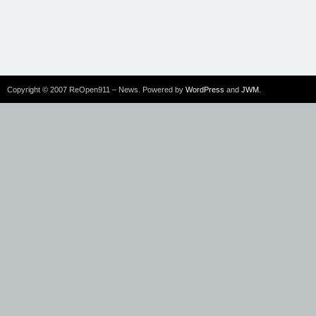
Copyright © 2007 ReOpen911 – News. Powered by
WordPress
and
JWM
.