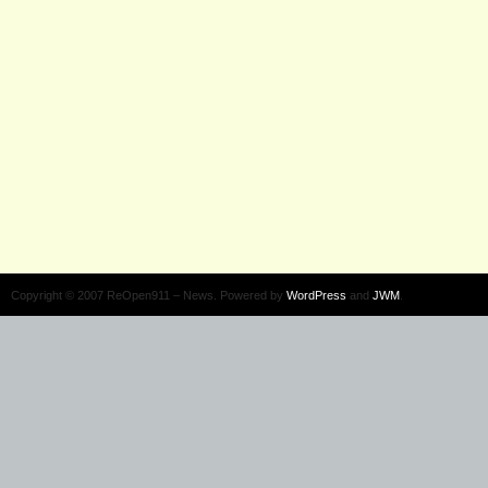
Copyright © 2007 ReOpen911 – News. Powered by
WordPress
and
JWM
.