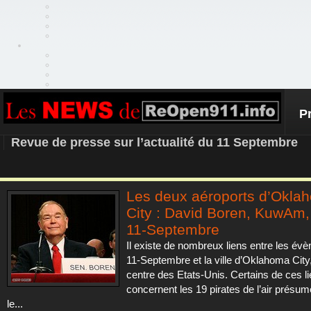
P
REOPEN911 – NEWS
Revue de presse sur l’actualité du 11 Septembre
Les deux aéroports d’Okla
City : David Boren, KuwAm, 
11-Septembre
Il existe de nombreux liens entre les év
11-Septembre et la ville d’Oklahoma City
centre des Etats-Unis. Certains de ces l
concernent les 19 pirates de l’air présum
le...