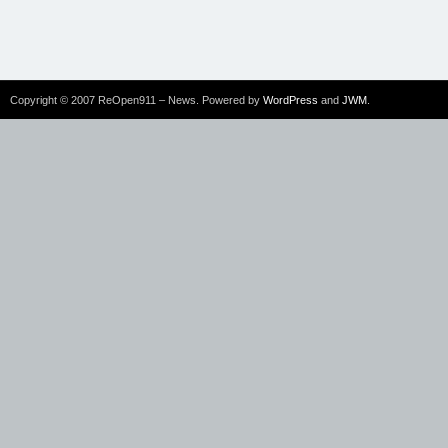
Copyright © 2007 ReOpen911 – News. Powered by
WordPress
and
JWM
.