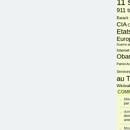
11 
911 t
Barack
CIA
C
Etat
Euro
Guerre a
Internet
Oba
Patriot Ac
Services
au T
Wikilea
COMM
Mik
par
dom
don
une
Mou