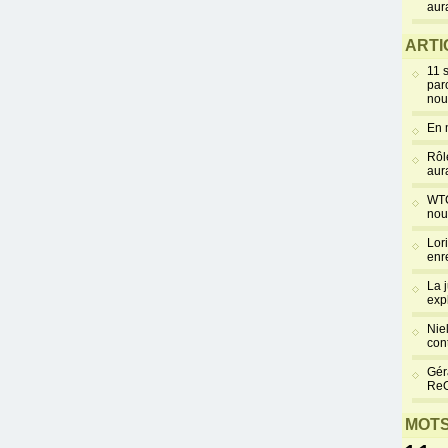
aur
ARTI
11 
par
nou
En 
Rôl
aur
WTC
nou
Lor
enr
La 
exp
Niel
cont
Gér
Re
MOTS