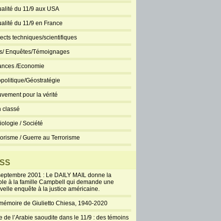
ualité du 11/9 aux USA
ualité du 11/9 en France
ects techniques/scientifiques
ts/ Enquêtes/Témoignages
ances /Economie
politique/Géostratégie
vement pour la vérité
 classé
iologie / Société
rorisme / Guerre au Terrorisme
SS
septembre 2001 : Le DAILY MAIL donne la
ole à la famille Campbell qui demande une
velle enquête à la justice américaine.
mémoire de Giulietto Chiesa, 1940-2020
e de l’Arabie saoudite dans le 11/9 : des témoins