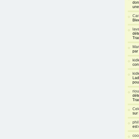
don
une
Car
Blee
lav
déte
Tra
Mar
par
kid
con
kid
Lad
pou
rio
déte
Tra
Cel
sur
phi
est
coc