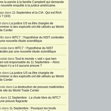
ne la parole à la famille Campbell qui demande
 nouvelle enquête à la justice américaine.
ajo dans
11-Septembre et la CIA : Qui est Rich
 ? (3/3)
al dans
La justice US va être chargée de
rminer si des explosifs ont été utilisés au World
de Center
iflo dans
WTC7 : l’hypothèse du NIST contestée
 une nouvelle étude scientifique
kodak dans
WTC7 : l’hypothèse du NIST
testée par une nouvelle étude scientifique
kodak dans
Tout le monde « sait » que ben
en est responsable du 11 Septembre – Alors
rquoi n’y a-t-il aucune preuve ?
ux dans
La justice US va être chargée de
rminer si des explosifs ont été utilisés au World
de Center
este dans
La destruction de preuves matérielles
 le site du World Trade Center
l dans
11 Septembre : La chute libre du WTC7
 une preuve flagrante
o dans
11-Septembre : Pourquoi les bruits