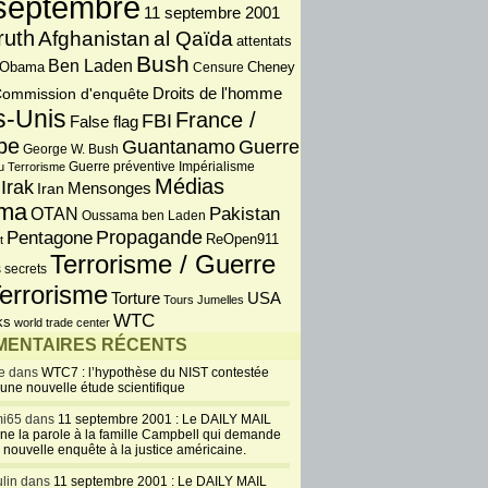
septembre
11 septembre 2001
ruth
Afghanistan
al Qaïda
attentats
Bush
Ben Laden
 Obama
Censure
Cheney
Droits de l'homme
ommission d'enquête
s-Unis
France /
FBI
False flag
pe
Guantanamo
Guerre
George W. Bush
Guerre préventive
u Terrorisme
Impérialisme
Médias
Irak
Iran
Mensonges
ma
OTAN
Pakistan
Oussama ben Laden
Propagande
Pentagone
ReOpen911
t
Terrorisme / Guerre
 secrets
errorisme
USA
Torture
Tours Jumelles
WTC
ks
world trade center
ENTAIRES RÉCENTS
e dans
WTC7 : l’hypothèse du NIST contestée
 une nouvelle étude scientifique
i65 dans
11 septembre 2001 : Le DAILY MAIL
ne la parole à la famille Campbell qui demande
 nouvelle enquête à la justice américaine.
lin dans
11 septembre 2001 : Le DAILY MAIL