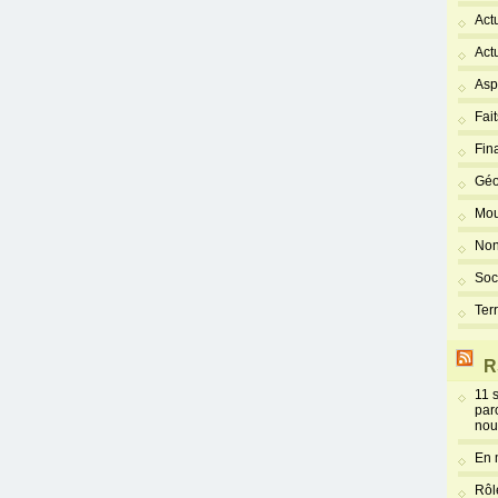
Act
Act
Asp
Fai
Fin
Géo
Mou
Non
Soc
Ter
R
11 
par
nou
En 
Rôl