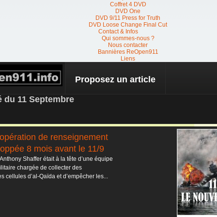
Coffret 4 DVD
DVD One
DVD 9/11 Press for Truth
DVD Loose Change Final Cut
Contact & Infos
Qui sommes-nous ?
Nous contacter
Bannières ReOpen911
Liens
Proposez un article
 NEWS
té du 11 Septembre
’opération de renseignement
toppée 8 mois avant le 11/9
Anthony Shaffer était à la tête d’une équipe
itaire chargée de collecter des
s cellules d’al-Qaïda et d’empêcher les...