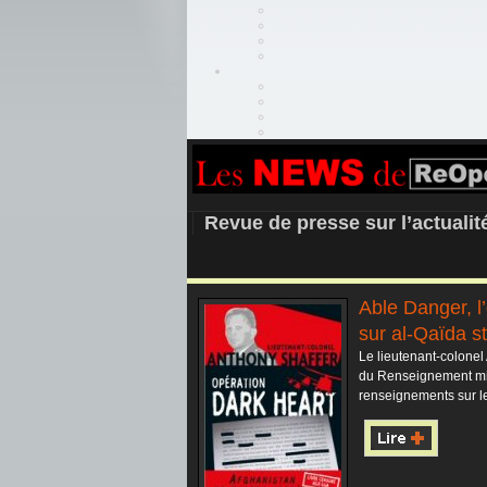
REOPEN911 –
Revue de presse sur l’actuali
Able Danger, l
sur al-Qaïda s
Le lieutenant-colonel 
du Renseignement mil
renseignements sur le