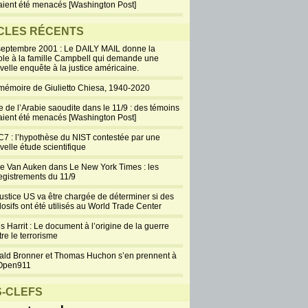
aient été menacés [Washington Post]
CLES RÉCENTS
septembre 2001 : Le DAILY MAIL donne la
ole à la famille Campbell qui demande une
velle enquête à la justice américaine.
mémoire de Giulietto Chiesa, 1940-2020
e de l’Arabie saoudite dans le 11/9 : des témoins
aient été menacés [Washington Post]
7 : l’hypothèse du NIST contestée par une
velle étude scientifique
ie Van Auken dans Le New York Times : les
egistrements du 11/9
justice US va être chargée de déterminer si des
losifs ont été utilisés au World Trade Center
s Harrit : Le document à l’origine de la guerre
re le terrorisme
ald Bronner et Thomas Huchon s’en prennent à
Open911
-CLEFS