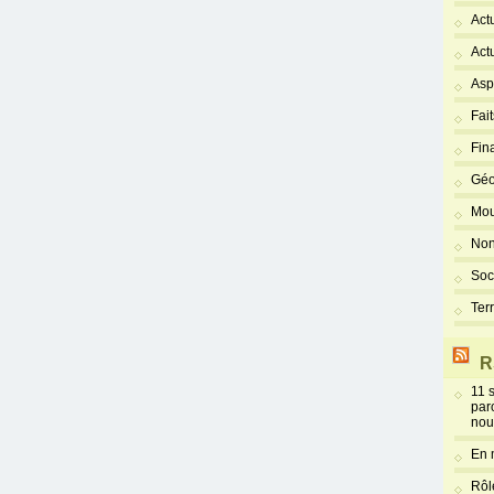
Act
Act
Asp
Fai
Fin
Géo
Mou
Non
Soc
Ter
R
11 
par
nou
En 
Rôl