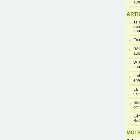
aur
ARTI
11 
par
nou
En 
Rôl
aur
WTC
nou
Lor
enr
La 
exp
Niel
cont
Gér
Re
MOTS