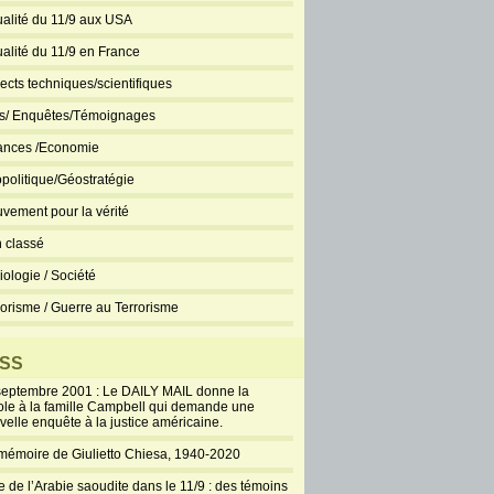
ualité du 11/9 aux USA
ualité du 11/9 en France
ects techniques/scientifiques
ts/ Enquêtes/Témoignages
ances /Economie
politique/Géostratégie
vement pour la vérité
 classé
iologie / Société
rorisme / Guerre au Terrorisme
SS
septembre 2001 : Le DAILY MAIL donne la
ole à la famille Campbell qui demande une
velle enquête à la justice américaine.
mémoire de Giulietto Chiesa, 1940-2020
e de l’Arabie saoudite dans le 11/9 : des témoins