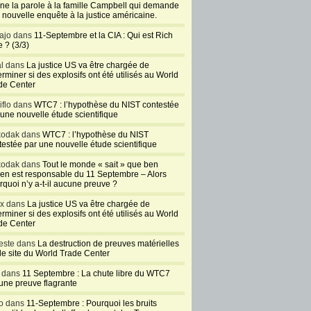
ne la parole à la famille Campbell qui demande
 nouvelle enquête à la justice américaine.
ajo dans
11-Septembre et la CIA : Qui est Rich
 ? (3/3)
al dans
La justice US va être chargée de
rminer si des explosifs ont été utilisés au World
de Center
iflo dans
WTC7 : l’hypothèse du NIST contestée
 une nouvelle étude scientifique
kodak dans
WTC7 : l’hypothèse du NIST
testée par une nouvelle étude scientifique
kodak dans
Tout le monde « sait » que ben
en est responsable du 11 Septembre – Alors
rquoi n’y a-t-il aucune preuve ?
ux dans
La justice US va être chargée de
rminer si des explosifs ont été utilisés au World
de Center
este dans
La destruction de preuves matérielles
 le site du World Trade Center
l dans
11 Septembre : La chute libre du WTC7
 une preuve flagrante
o dans
11-Septembre : Pourquoi les bruits