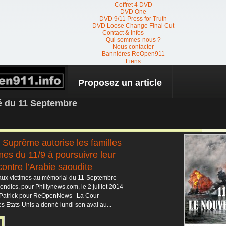
Coffret 4 DVD
DVD One
DVD 9/11 Press for Truth
DVD Loose Change Final Cut
Contact & Infos
Qui sommes-nous ?
Nous contacter
Bannières ReOpen911
Liens
Proposez un article
 NEWS
té du 11 Septembre
 Suprême autorise les familles
mes du 11/9 à poursuivre leur
ontre l’Arabie saoudite
x victimes au mémorial du 11-Septembre
ondics, pour Phillynews.com, le 2 juillet 2014
r Patrick pour ReOpenNews La Cour
 Etats-Unis a donné lundi son aval au...