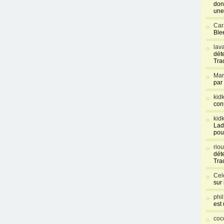
don
une
Car
Blee
lav
déte
Tra
Mar
par
kid
con
kid
Lad
pou
rio
déte
Tra
Cel
sur
phi
est
coc