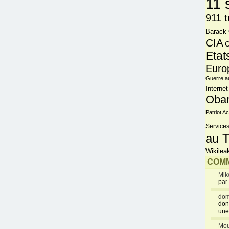
11 
911 t
Barack
CIA
C
Etat
Euro
Guerre a
Internet
Oba
Patriot Ac
Services
au T
Wikilea
COMM
Mik
par
dom
don
une
Mou