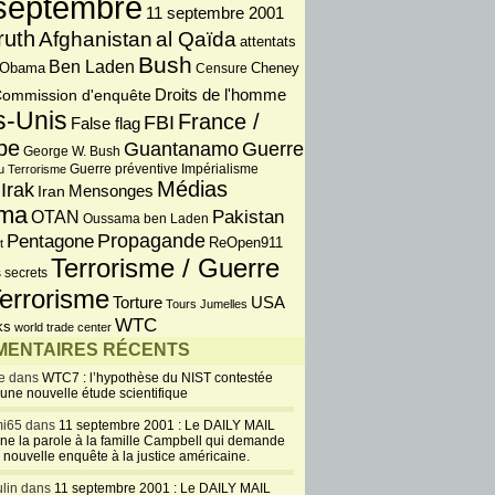
septembre
11 septembre 2001
ruth
Afghanistan
al Qaïda
attentats
Bush
Ben Laden
 Obama
Censure
Cheney
Droits de l'homme
ommission d'enquête
s-Unis
France /
FBI
False flag
pe
Guantanamo
Guerre
George W. Bush
Guerre préventive
u Terrorisme
Impérialisme
Médias
Irak
Iran
Mensonges
ma
OTAN
Pakistan
Oussama ben Laden
Propagande
Pentagone
ReOpen911
t
Terrorisme / Guerre
 secrets
errorisme
USA
Torture
Tours Jumelles
WTC
ks
world trade center
ENTAIRES RÉCENTS
e dans
WTC7 : l’hypothèse du NIST contestée
 une nouvelle étude scientifique
i65 dans
11 septembre 2001 : Le DAILY MAIL
ne la parole à la famille Campbell qui demande
 nouvelle enquête à la justice américaine.
lin dans
11 septembre 2001 : Le DAILY MAIL