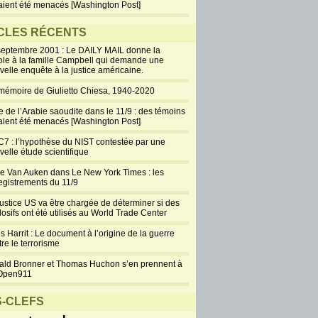
aient été menacés [Washington Post]
CLES RÉCENTS
septembre 2001 : Le DAILY MAIL donne la
ole à la famille Campbell qui demande une
velle enquête à la justice américaine.
mémoire de Giulietto Chiesa, 1940-2020
e de l’Arabie saoudite dans le 11/9 : des témoins
aient été menacés [Washington Post]
7 : l’hypothèse du NIST contestée par une
velle étude scientifique
ie Van Auken dans Le New York Times : les
egistrements du 11/9
justice US va être chargée de déterminer si des
losifs ont été utilisés au World Trade Center
s Harrit : Le document à l’origine de la guerre
re le terrorisme
ald Bronner et Thomas Huchon s’en prennent à
Open911
-CLEFS