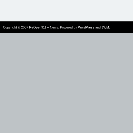
Copyright © 2007 ReOpen911 – News. Powered by
WordPress
and
JWM
.