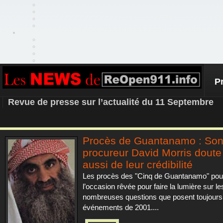
P
REOPEN911 – NEWS
Revue de presse sur l’actualité du 11 Septembre
Procès de Guantanamo : Son
procureur David Morris doute 
aussi de leur crédibilité
Les procès des "Cinq de Guantanamo" pouv
l’occasion rêvée pour faire la lumière sur le
nombreuses questions que posent toujours
événements de 2001....