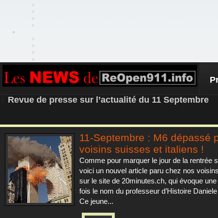
P
REOPEN911 – NEWS
Revue de presse sur l’actualité du 11 Septembre
11-Septembre : M6 dépassé p
voisins suisses et italiens !
Comme pour marquer le jour de la rentrée s
voici un nouvel article paru chez nos voisin
sur le site de 20minutes.ch, qui évoque une
fois le nom du professeur d’Histoire Daniel
Ce jeune...