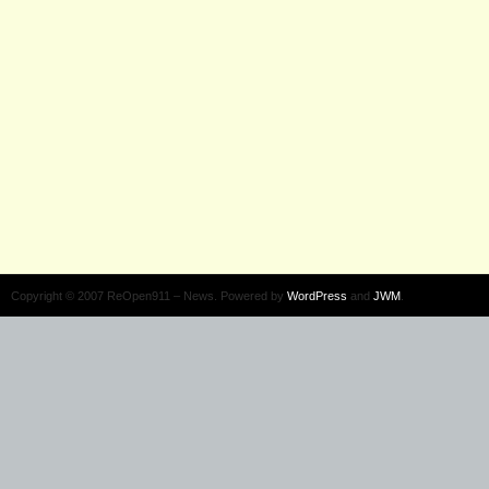
Copyright © 2007 ReOpen911 – News. Powered by
WordPress
and
JWM
.