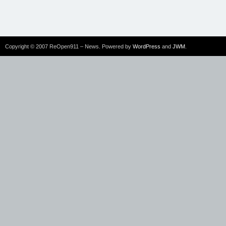
Copyright © 2007 ReOpen911 – News. Powered by
WordPress
and
JWM
.