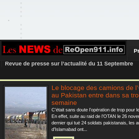
P
REOPEN911 – NEWS
Revue de presse sur l’actualité du 11 Septembre
Le blocage des camions de 
au Pakistan entre dans sa tr
semaine
C’était sans doute l’opération de trop pour l
En effet, suite au raid de l’OTAN le 26 nov
dernier qui tué 24 soldats pakistanais, les a
d’Islamabad ont...